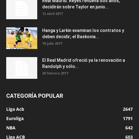
Real Madrid: Reyes renueva dos años,
decidirán sobre Taylor en junio...
12 abril 2017
Hanga y Larkin examinan los contratos y
deben decidir; el Baskonia...
18 julio 2017
El Real Madrid ofreció ya la renovación a
Randolph y sólo...
20 febrero 2017
CATEGORÍA POPULAR
Liga Acb
2647
Euroliga
1791
NBA
642
Liga ACB
603