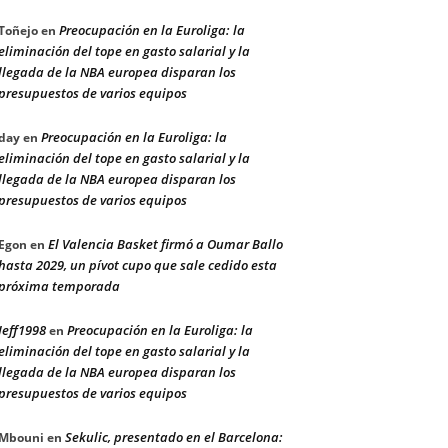
Preocupación en la Euroliga: la
Toñejo
en
eliminación del tope en gasto salarial y la
llegada de la NBA europea disparan los
presupuestos de varios equipos
Preocupación en la Euroliga: la
day
en
eliminación del tope en gasto salarial y la
llegada de la NBA europea disparan los
presupuestos de varios equipos
El Valencia Basket firmó a Oumar Ballo
Egon
en
hasta 2029, un pívot cupo que sale cedido esta
próxima temporada
Jeff1998
Preocupación en la Euroliga: la
en
eliminación del tope en gasto salarial y la
llegada de la NBA europea disparan los
presupuestos de varios equipos
Sekulic, presentado en el Barcelona:
Mbouni
en