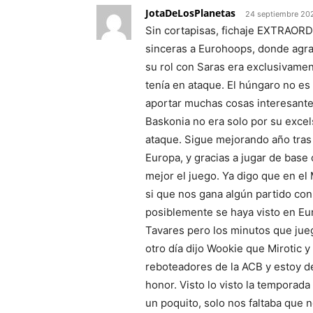
JotaDeLosPlanetas
24 septiembre 202
Sin cortapisas, fichaje EXTRAOR
sinceras a Eurohoops, donde agra
su rol con Saras era exclusivamen
tenía en ataque. El húngaro no e
aportar muchas cosas interesante
Baskonia no era solo por su exc
ataque. Sigue mejorando año tras 
Europa, y gracias a jugar de base
mejor el juego. Ya digo que en el
si que nos gana algún partido co
posiblemente se haya visto en E
Tavares pero los minutos que jueg
otro día dijo Wookie que Mirotic 
reboteadores de la ACB y estoy 
honor. Visto lo visto la temporada
un poquito, solo nos faltaba que 