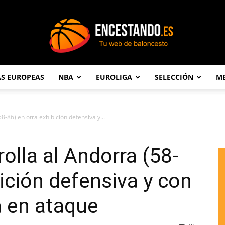
AS EUROPEAS
NBA
EUROLIGA
SELECCIÓN
ME
Encestando.es
8-86) en otra exhibición defensiva y...
rolla al Andorra (58-
ición defensiva y con
a en ataque