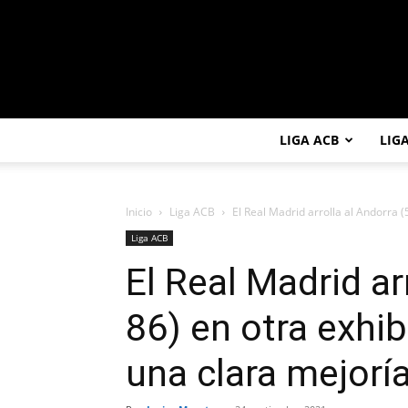
LIGA ACB
LIG
Inicio
Liga ACB
El Real Madrid arrolla al Andorra (5
Liga ACB
El Real Madrid ar
86) en otra exhib
una clara mejorí