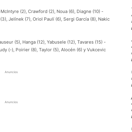
McIntyre (2), Crawford (2), Noua (6), Diagne (10) -
), Jelínek (7), Oriol Paulí (6), Sergi García (8), Nakic
useur (5), Hanga (12), Yabusele (12), Tavares (15) -
Rudy (-), Poirier (8), Taylor (5), Alocén (6) y Vukcevic
Anuncios
Anuncios