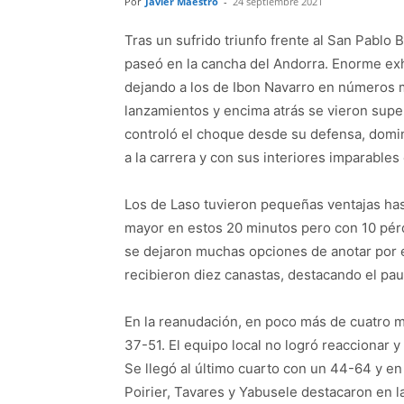
Por
Javier Maestro
-
24 septiembre 2021
Tras un sufrido triunfo frente al San Pablo 
paseó en la cancha del Andorra. Enorme ex
dejando a los de Ibon Navarro en números 
lanzamientos y encima atrás se vieron supe
controló el choque desde su defensa, dominó
a la carrera y con sus interiores imparables 
Los de Laso tuvieron pequeñas ventajas has
mayor en estos 20 minutos pero con 10 pérdid
se dejaron muchas opciones de anotar por e
recibieron diez canastas, destacando el pau
En la reanudación, en poco más de cuatro mi
37-51. El equipo local no logró reaccionar 
Se llegó al último cuarto con un 44-64 y en
Poirier, Tavares y Yabusele destacaron en l