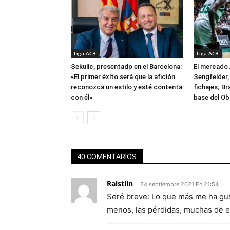
Liga ACB
Liga ACB
Sekulic, presentado en el Barcelona:
El mercado 
«El primer éxito será que la afición
Sengfelder, 
reconozca un estilo y esté contenta
fichajes; B
con él»
base del Ob
40 COMENTARIOS
Raistlin
24 septiembre 2021 En 21:54
Seré breve: Lo que más me ha gus
menos, las pérdidas, muchas de el