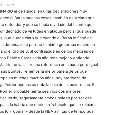
1 En 22:21
DINARIO el de Hanga, en unas declaraciones muy
dece al Barsa muchas cosas, también deja claro que
te defender y que se había olvidado del talento que
s un dechado de virtudes en ataque pero si que puede
s, que quede claro que cuando el Barsa lo fichó de
elsa defensa sino porque también generaba mucho en
año el tiro de 3, al contraaque es de los mejores de
 con Pesic y Saras cada año bota mejor y entiende
 Madrid no va a ser una referencia en ataque pero igual
n sus puntos. Tenemos la mejor pareja de 5s que
uropa en muchos muchos años, hoy partidazo de
a Poirier apenas se nota la baja del caboverdiano. El
y Poirier probablemente sean los dos mejores
de acuerdo, seguramente ambos peleen por ser ese
 pasada habría que decirle a Yabusele que se relajara
nos lo «robaran» desde la NBA a mitad de temporada,