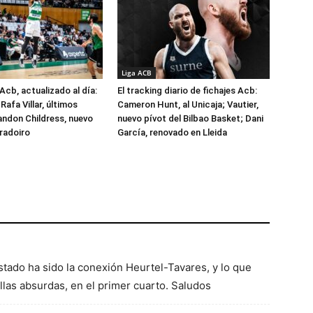
Liga ACB
Acb, actualizado al día:
El tracking diario de fichajes Acb:
Rafa Villar, últimos
Cameron Hunt, al Unicaja; Vautier,
randon Childress, nuevo
nuevo pívot del Bilbao Basket; Dani
radoiro
García, renovado en Lleida
tado ha sido la conexión Heurtel-Tavares, y lo que
las absurdas, en el primer cuarto. Saludos