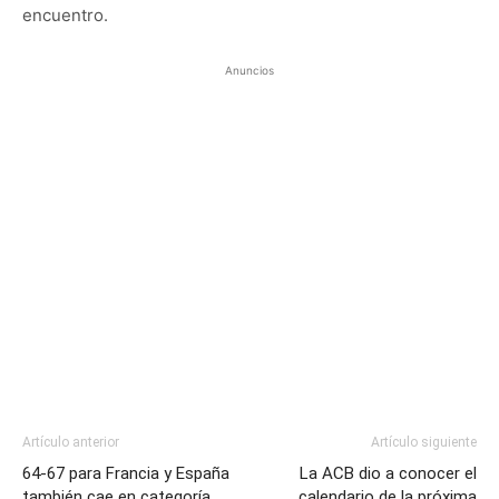
encuentro.
Anuncios
Artículo anterior
Artículo siguiente
64-67 para Francia y España
La ACB dio a conocer el
también cae en categoría
calendario de la próxima