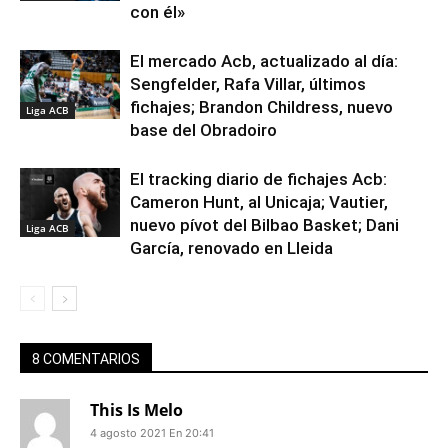
con él»
El mercado Acb, actualizado al día:
Sengfelder, Rafa Villar, últimos
fichajes; Brandon Childress, nuevo
Liga ACB
base del Obradoiro
El tracking diario de fichajes Acb:
Cameron Hunt, al Unicaja; Vautier,
nuevo pívot del Bilbao Basket; Dani
Liga ACB
García, renovado en Lleida
8 COMENTARIOS
This Is Melo
4 agosto 2021 En 20:41