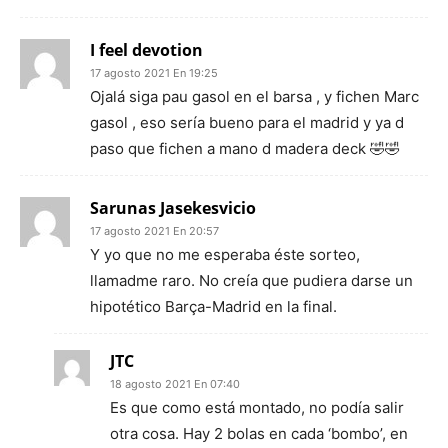
I feel devotion
17 agosto 2021 En 19:25
Ojalá siga pau gasol en el barsa , y fichen Marc
gasol , eso sería bueno para el madrid y ya d
paso que fichen a mano d madera deck 🤣🤣
Sarunas Jasekesvicio
17 agosto 2021 En 20:57
Y yo que no me esperaba éste sorteo,
llamadme raro. No creía que pudiera darse un
hipotético Barça-Madrid en la final.
JTC
18 agosto 2021 En 07:40
Es que como está montado, no podía salir
otra cosa. Hay 2 bolas en cada ‘bombo’, en