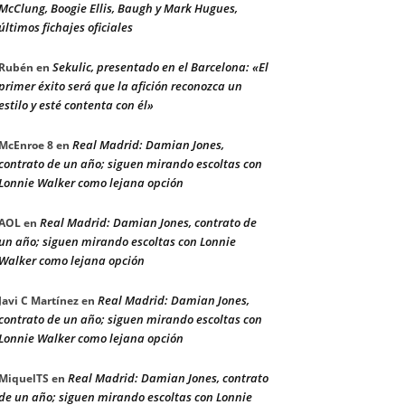
McClung, Boogie Ellis, Baugh y Mark Hugues,
últimos fichajes oficiales
Sekulic, presentado en el Barcelona: «El
Rubén
en
primer éxito será que la afición reconozca un
estilo y esté contenta con él»
Real Madrid: Damian Jones,
McEnroe 8
en
contrato de un año; siguen mirando escoltas con
Lonnie Walker como lejana opción
Real Madrid: Damian Jones, contrato de
AOL
en
un año; siguen mirando escoltas con Lonnie
Walker como lejana opción
Real Madrid: Damian Jones,
Javi C Martínez
en
contrato de un año; siguen mirando escoltas con
Lonnie Walker como lejana opción
Real Madrid: Damian Jones, contrato
MiquelTS
en
de un año; siguen mirando escoltas con Lonnie