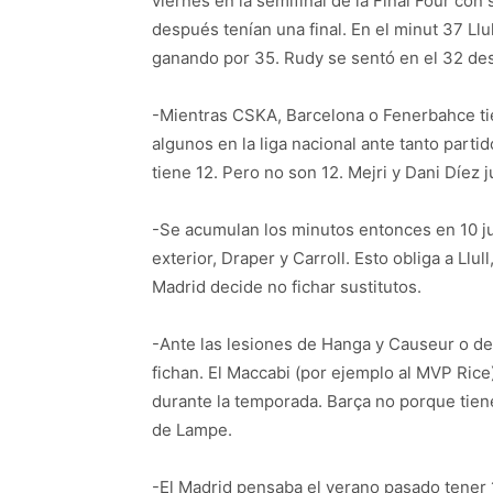
viernes en la semifinal de la Final Four con
después tenían una final. En el minut 37 Llu
ganando por 35. Rudy se sentó en el 32 des
-Mientras CSKA, Barcelona o Fenerbahce ti
algunos en la liga nacional ante tanto part
tiene 12. Pero no son 12. Mejri y Dani Díez 
-Se acumulan los minutos entonces en 10 ju
exterior, Draper y Carroll. Esto obliga a Llu
Madrid decide no fichar sustitutos.
-Ante las lesiones de Hanga y Causeur o de L
fichan. El Maccabi (por ejemplo al MVP Rice)
durante la temporada. Barça no porque tiene
de Lampe.
-El Madrid pensaba el verano pasado tener 