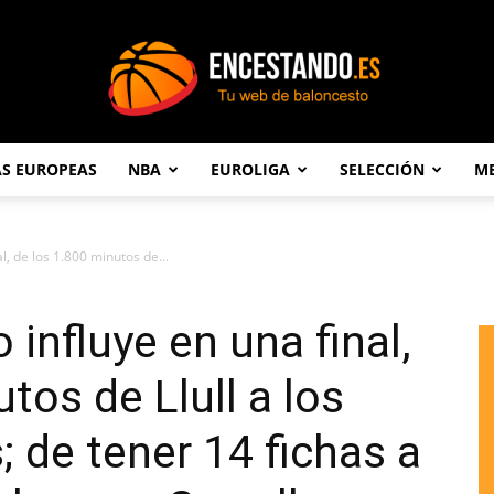
AS EUROPEAS
NBA
EUROLIGA
SELECCIÓN
ME
Encestando.es
l, de los 1.800 minutos de...
 influye en una final,
tos de Llull a los
 de tener 14 fichas a