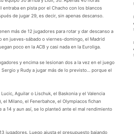
 su equipo 30 arriba y Llull, 30. Apenas 40 horas
ll entraba en pista por el Chacho con los blancos
pués de jugar 29, es decir, sin apenas descanso.
enen más de 12 jugadores para rotar y dar descanso a
ido en jueves-sábado o viernes-domingo, el Madrid
juegan poco en la ACB y casi nada en la Euroliga.
gadores y encima se lesionan dos a la vez en el juego
ll, Sergio y Rudy a jugar más de lo previsto… porque el
ucic, Aguilar o Lischuk, el Baskonia y el Valencia
, el Milano, el Fenerbahce, el Olympiacos fichan
 a 14 y aun así, se lo planteó ante el mal rendimiento
13 jugadores. Luego ajusta el presupuesto bajando