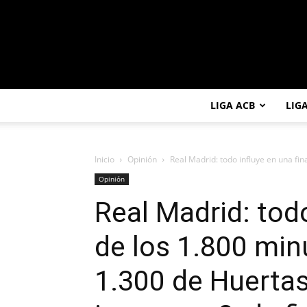
LIGA ACB
LIG
Inicio
Opinión
Real Madrid: todo influye en una fina
Opinión
Real Madrid: todo
de los 1.800 minu
1.300 de Huertas;