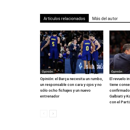
Artículos relacionados
Más del autor
Opinión
Opinión
Opinión: el Barça necesita un rumbo,
El revuelo i
un responsable con cara y ojos y no
tiene conse
sólo ocho fichajes y un nuevo
confirmado 
entrenador
Galbiati y 
con el Part