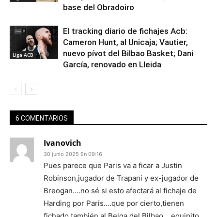
base del Obradoiro
El tracking diario de fichajes Acb:
Cameron Hunt, al Unicaja; Vautier,
nuevo pívot del Bilbao Basket; Dani
Liga ACB
García, renovado en Lleida
6 COMENTARIOS
Ivanovich
30 junio 2025 En 09:16
Pues parece que Paris va a ficar a Justin
Robinson,jugador de Trapani y ex-jugador de
Breogan….no sé si esto afectará al fichaje de
Harding por Paris….que por cierto,tienen
fichado también al Belga del Bilbao….equipito