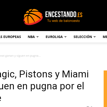
AS EUROPEAS
NBA
EUROLIGA
SELECCIÓN
ME
Encestando.es
eat ganan y siguen en pugna...
gic, Pistons y Miami
uen en pugna por el
e