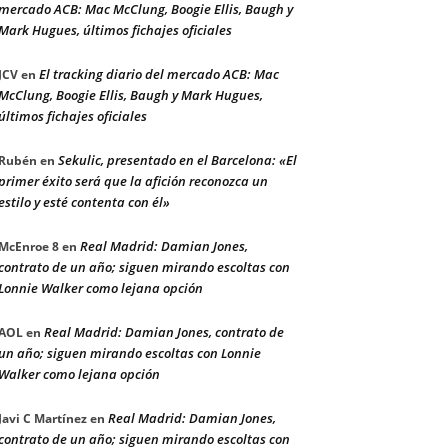
mercado ACB: Mac McClung, Boogie Ellis, Baugh y
Mark Hugues, últimos fichajes oficiales
El tracking diario del mercado ACB: Mac
JCV
en
McClung, Boogie Ellis, Baugh y Mark Hugues,
últimos fichajes oficiales
Sekulic, presentado en el Barcelona: «El
Rubén
en
primer éxito será que la afición reconozca un
estilo y esté contenta con él»
Real Madrid: Damian Jones,
McEnroe 8
en
contrato de un año; siguen mirando escoltas con
Lonnie Walker como lejana opción
Real Madrid: Damian Jones, contrato de
AOL
en
un año; siguen mirando escoltas con Lonnie
Walker como lejana opción
Real Madrid: Damian Jones,
Javi C Martínez
en
contrato de un año; siguen mirando escoltas con