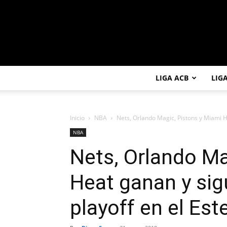
LIGA ACB
LIG
Inicio
NBA
Nets, Orlando Magic, Pistons y Miami H
NBA
Nets, Orlando Ma
Heat ganan y sig
playoff en el Est