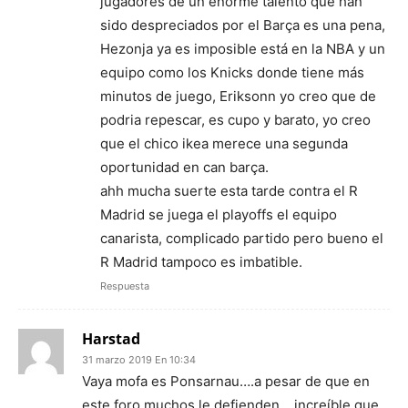
jugadores de un enorme talento que han
sido despreciados por el Barça es una pena,
Hezonja ya es imposible está en la NBA y un
equipo como los Knicks donde tiene más
minutos de juego, Eriksonn yo creo que de
podria repescar, es cupo y barato, yo creo
que el chico ikea merece una segunda
oportunidad en can barça.
ahh mucha suerte esta tarde contra el R
Madrid se juega el playoffs el equipo
canarista, complicado partido pero bueno el
R Madrid tampoco es imbatible.
Respuesta
Harstad
31 marzo 2019 En 10:34
Vaya mofa es Ponsarnau….a pesar de que en
este foro muchos le defienden….increíble que