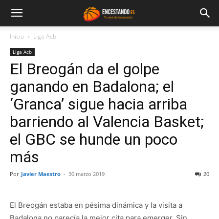
Inicio
Liga Acb
Liga Acb
El Breogán da el golpe
ganando en Badalona; el
‘Granca’ sigue hacia arriba
barriendo al Valencia Basket;
el GBC se hunde un poco
más
Por
Javier Maestro
-
30 marzo 2019
20
El Breogán estaba en pésima dinámica y la visita a
Badalona no parecía la mejor cita para emerger. Sin