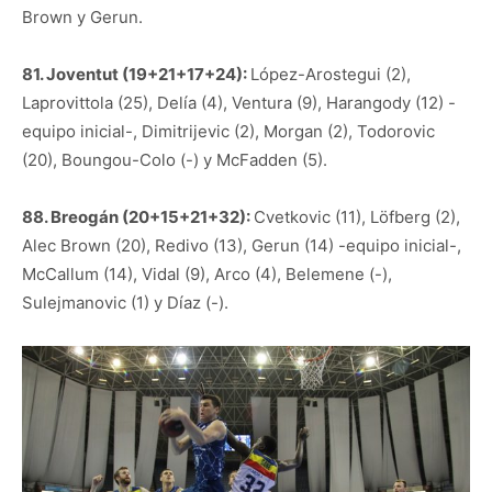
Brown y Gerun.
81. Joventut (19+21+17+24):
López-Arostegui (2),
Laprovittola (25), Delía (4), Ventura (9), Harangody (12) -
equipo inicial-, Dimitrijevic (2), Morgan (2), Todorovic
(20), Boungou-Colo (-) y McFadden (5).
88. Breogán (20+15+21+32):
Cvetkovic (11), Löfberg (2),
Alec Brown (20), Redivo (13), Gerun (14) -equipo inicial-,
McCallum (14), Vidal (9), Arco (4), Belemene (-),
Sulejmanovic (1) y Díaz (-).