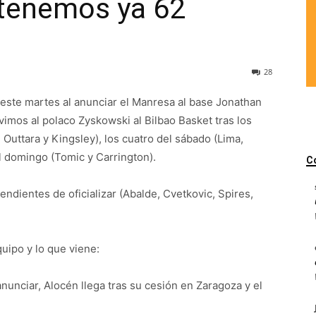
: tenemos ya 62
28
 este martes al anunciar el Manresa al base Jonathan
uvimos al polaco Zyskowski al Bilbao Basket tras los
Outtara y Kingsley), los cuatro del sábado (Lima,
l domingo (Tomic y Carrington).
C
ndientes de oficializar (Abalde, Cvetkovic, Spires,
uipo y lo que viene:
nunciar, Alocén llega tras su cesión en Zaragoza y el
.