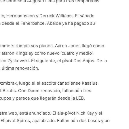
o se anunció a Augusto Lima para tres temporadas.
ic, Hermannsson y Derrick Williams. El sábado
ega desde el Fenerbahce. Abalde ya ha pagado su
ammers rompia sus planes. Aaron Jones llegó como
y ataron Kingsley como nuevo ‘cuatro y medio’.
aco Zyskowski. El siguiente, el pívot Dos Anjos. De la
u última renovación.
zmizrak, luego el el escolta canadiense Kassius
t Birutis. Con Daum renovado, faltan aún tres
cupos y parece que llegarán desde la LEB.
tra web, está anunciado. El ala-pívot Nick Kay y el
 El pívot Spires, apalabrado. Faltan aún dos bases y un