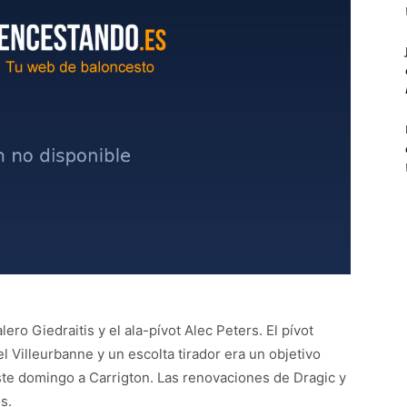
lero Giedraitis y el ala-pívot Alec Peters. El pívot
l Villeurbanne y un escolta tirador era un objetivo
este domingo a Carrigton. Las renovaciones de Dragic y
s.