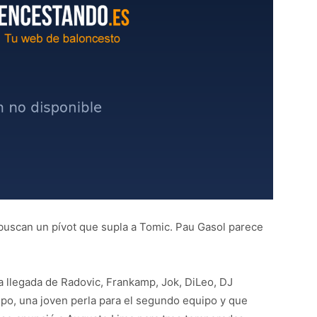
 buscan un pívot que supla a Tomic. Pau Gasol parece
a llegada de Radovic, Frankamp, Jok, DiLeo, DJ
o, una joven perla para el segundo equipo y que