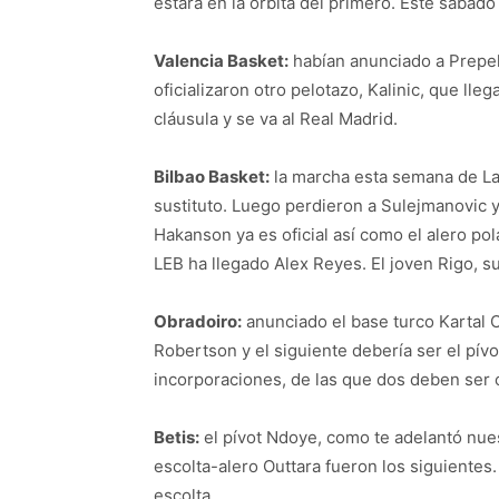
estará en la órbita del primero. Este sábad
Valencia Basket:
habían anunciado a Prepel
oficializaron otro pelotazo, Kalinic, que ll
cláusula y se va al Real Madrid.
Bilbao Basket:
la marcha esta semana de L
sustituto. Luego perdieron a Sulejmanovic 
Hakanson ya es oficial así como el alero pol
LEB ha llegado Alex Reyes. El joven Rigo, s
Obradoiro:
anunciado el base turco Kartal O
Robertson y el siguiente debería ser el pívo
incorporaciones, de las que dos deben ser 
Betis:
el pívot Ndoye, como te adelantó nues
escolta-alero Outtara fueron los siguientes.
escolta.