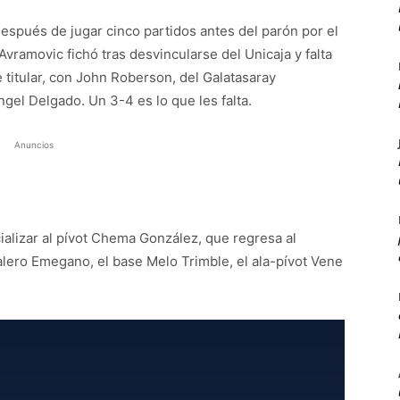
spués de jugar cinco partidos antes del parón por el
vramovic fichó tras desvincularse del Unicaja y falta
e titular, con John Roberson, del Galatasaray
ngel Delgado. Un 3-4 es lo que les falta.
Anuncios
icializar al pívot Chema González, que regresa al
 alero Emegano, el base Melo Trimble, el ala-pívot Vene