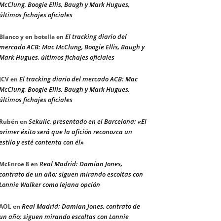
McClung, Boogie Ellis, Baugh y Mark Hugues,
últimos fichajes oficiales
El tracking diario del
Blanco y en botella
en
mercado ACB: Mac McClung, Boogie Ellis, Baugh y
Mark Hugues, últimos fichajes oficiales
El tracking diario del mercado ACB: Mac
JCV
en
McClung, Boogie Ellis, Baugh y Mark Hugues,
últimos fichajes oficiales
Sekulic, presentado en el Barcelona: «El
Rubén
en
primer éxito será que la afición reconozca un
estilo y esté contenta con él»
Real Madrid: Damian Jones,
McEnroe 8
en
contrato de un año; siguen mirando escoltas con
Lonnie Walker como lejana opción
Real Madrid: Damian Jones, contrato de
AOL
en
un año; siguen mirando escoltas con Lonnie