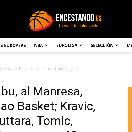
AS EUROPEAS
NBA
EUROLIGA
SELECCIÓN
ME
Encestando.es
kowski al Bilbao Basket; Kravic, Lima, Delgado,...
bu, al Manresa,
ao Basket; Kravic,
uttara, Tomic,