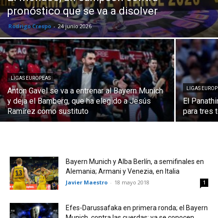
pronóstico que se va a disolver
Rodrigo Crespo
-
24 junio 2026
LIGAS EUROPEAS
LIGAS EUROP
Anton Gavel se va a entrenar al Bayern Munich
y deja el Bamberg, que ha elegido a Jesús
El Panathi
Ramírez como sustituto
para tres
Bayern Munich y Alba Berlín, a semifinales en
Alemania; Armani y Venezia, en Italia
Javier Maestro
-
18 mayo 2018
1
Efes-Darussafaka en primera ronda; el Bayern
Munich, contra las cuerdas; ya se conocen