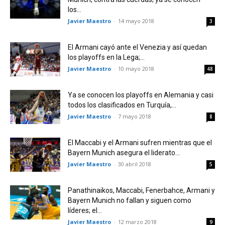
los...
Javier Maestro
-
14 mayo 2018
3
El Armani cayó ante el Venezia y así quedan
los playoffs en la Lega;...
Javier Maestro
-
10 mayo 2018
48
Ya se conocen los playoffs en Alemania y casi
todos los clasificados en Turquía,...
Javier Maestro
-
7 mayo 2018
8
El Maccabi y el Armani sufren mientras que el
Bayern Munich asegura el liderato...
Javier Maestro
-
30 abril 2018
5
Panathinaikos, Maccabi, Fenerbahce, Armani y
Bayern Munich no fallan y siguen como
líderes; el...
Javier Maestro
-
12 marzo 2018
9