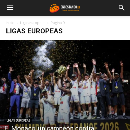
Inicio
Ligas europeas
Página 9
LIGAS EUROPEAS
LIGAS EUROPEAS
El Mónaco, un campeón contra