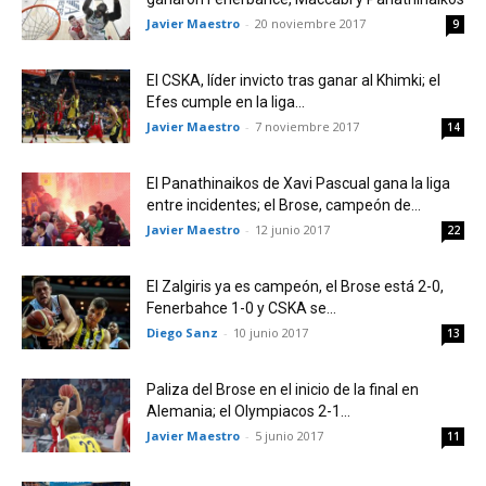
Javier Maestro
-
20 noviembre 2017
9
El CSKA, líder invicto tras ganar al Khimki; el
Efes cumple en la liga...
Javier Maestro
-
7 noviembre 2017
14
El Panathinaikos de Xavi Pascual gana la liga
entre incidentes; el Brose, campeón de...
Javier Maestro
-
12 junio 2017
22
El Zalgiris ya es campeón, el Brose está 2-0,
Fenerbahce 1-0 y CSKA se...
Diego Sanz
-
10 junio 2017
13
Paliza del Brose en el inicio de la final en
Alemania; el Olympiacos 2-1...
Javier Maestro
-
5 junio 2017
11