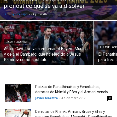
pronóstico que se va a disolver
Rodrigo Crespo
-
24 junio 2026
LIGAS EUROPEAS
LIGAS EUROP
Anton Gavel se va a entrenar al Bayern Munich
y deja el Bamberg, que ha elegido a Jesús
El Panathi
Ramírez como sustituto
para tres
Palizas de Panathinaikos y Fenerbahce,
derrotas de Khimki y Efes y el Armani venció...
Javier Maestro
-
4 diciembre 2017
0
Derrotas de Khimki, Armani, Brose y Efes y
ganaron Fenerbahce, Maccabi y Panathinaikos