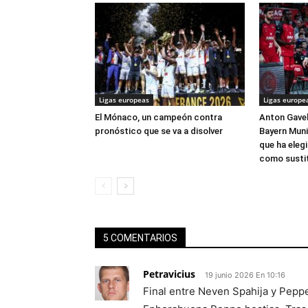
Ligas europeas
Ligas europe
El Mónaco, un campeón contra
Anton Gavel 
pronóstico que se va a disolver
Bayern Muni
que ha eleg
como susti
5 COMENTARIOS
Petravicius
19 junio 2026 En 10:16
Final entre Neven Spahija y Peppe