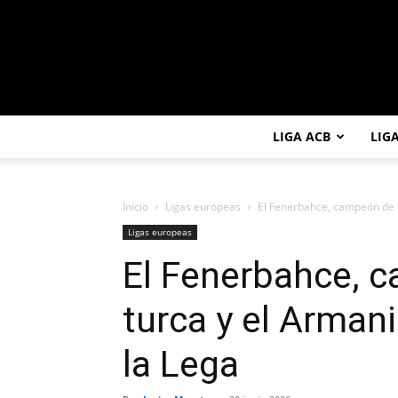
LIGA ACB
LIG
Inicio
Ligas europeas
El Fenerbahce, campeón de la
Ligas europeas
El Fenerbahce, c
turca y el Arman
la Lega