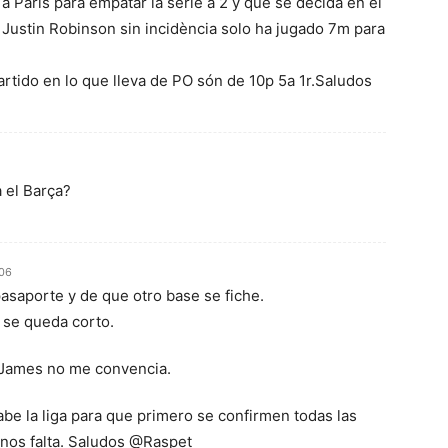
 Paris para empatar la sèrie a 2 y que se decida en el
 Justin Robinson sin incidència solo ha jugado 7m para
artido en lo que lleva de PO són de 10p 5a 1r.Saludos
 el Barça?
:06
saporte y de que otro base se fiche.
 se queda corto.
 James no me convencia.
be la liga para que primero se confirmen todas las
e nos falta. Saludos @Raspet