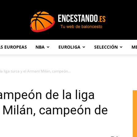
AS EUROPEAS
NBA
EUROLIGA
SELECCIÓN
ME
Encestando.es
 liga turca y el Armani Milán, campeón...
ampeón de la liga
i Milán, campeón de