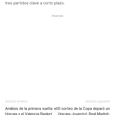
tres partidos clave a corto plazo.
Anuncios
Artículo anterior
Artículo siguiente
Análisis de la primera vuelta: el
El sorteo de la Copa deparó un
Unicaja y el Valencia Basket
Unicaja-Joventut; Real Madrid-