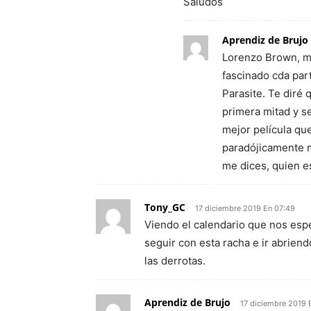
Saludos
Aprendiz de Brujo
Lorenzo Brown, me
fascinado cda part
Parasite. Te diré
primera mitad y s
mejor película qu
paradójicamente m
me dices, quien e
Tony_GC
17 diciembre 2019 En 07:49
Viendo el calendario que nos esp
seguir con esta racha e ir abrien
las derrotas.
Aprendiz de Brujo
17 diciembre 2019 