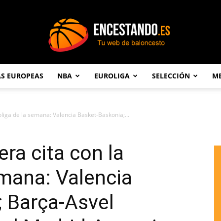
AS EUROPEAS
NBA
EUROLIGA
SELECCIÓN
ME
Encestando.es
oliga de la semana: Valencia Basket-Baskonia;...
ra cita con la
emana: Valencia
 Barça-Asvel