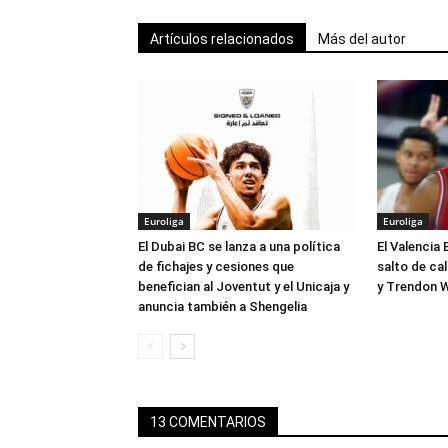
Artículos relacionados
Más del autor
Euroliga
Euroliga
El Dubai BC se lanza a una política
El Valencia 
de fichajes y cesiones que
salto de ca
benefician al Joventut y el Unicaja y
y Trendon W
anuncia también a Shengelia
13 COMENTARIOS