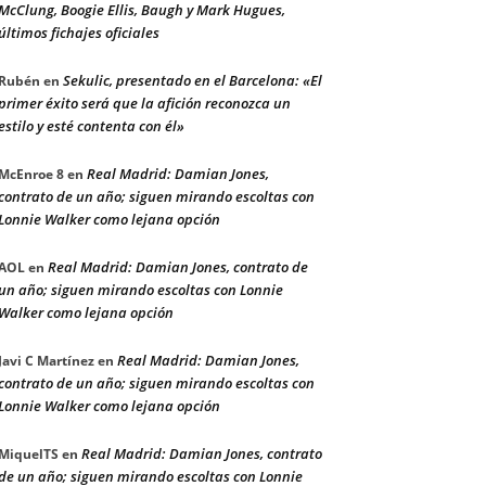
McClung, Boogie Ellis, Baugh y Mark Hugues,
últimos fichajes oficiales
Sekulic, presentado en el Barcelona: «El
Rubén
en
primer éxito será que la afición reconozca un
estilo y esté contenta con él»
Real Madrid: Damian Jones,
McEnroe 8
en
contrato de un año; siguen mirando escoltas con
Lonnie Walker como lejana opción
Real Madrid: Damian Jones, contrato de
AOL
en
un año; siguen mirando escoltas con Lonnie
Walker como lejana opción
Real Madrid: Damian Jones,
Javi C Martínez
en
contrato de un año; siguen mirando escoltas con
Lonnie Walker como lejana opción
Real Madrid: Damian Jones, contrato
MiquelTS
en
de un año; siguen mirando escoltas con Lonnie