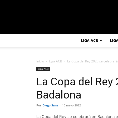
LIGA ACB
LIG
Inicio
Liga ACB
La Copa del Rey 2023 se celebrar
Liga ACB
La Copa del Rey 
Badalona
Por
Diego Sanz
-
16 mayo 2022
La Copa del Rey se celebrará en Badalona en