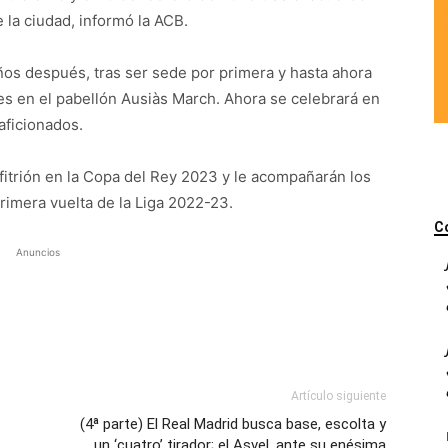
 la ciudad, informó la ACB.
ños después, tras ser sede por primera y hasta ahora
s en el pabellón Ausiàs March. Ahora se celebrará en
aficionados.
fitrión en la Copa del Rey 2023 y le acompañarán los
primera vuelta de la Liga 2022-23.
C
Anuncios
Artículo siguiente
(4ª parte) El Real Madrid busca base, escolta y
un ‘cuatro’ tirador; el Asvel, ante su enésima