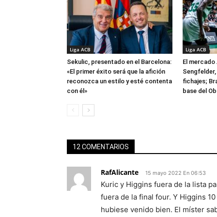
Liga ACB
Liga ACB
Sekulic, presentado en el Barcelona:
El mercado 
«El primer éxito será que la afición
Sengfelder, 
reconozca un estilo y esté contenta
fichajes; B
con él»
base del Ob
12 COMENTARIOS
RafAlicante
15 mayo 2022 En 06:53
Kuric y Higgins fuera de la lista p
fuera de la final four. Y Higgins 1
hubiese venido bien. El míster sa