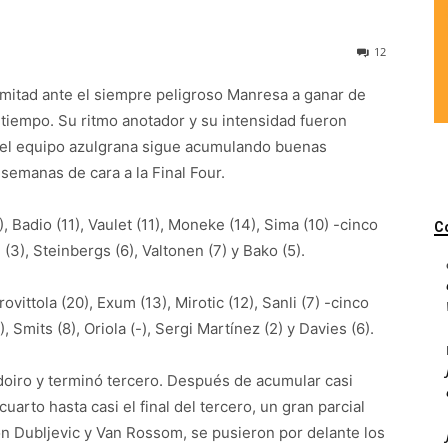
12
a mitad ante el siempre peligroso Manresa a ganar de
tiempo. Su ritmo anotador y su intensidad fueron
 el equipo azulgrana sigue acumulando buenas
semanas de cara a la Final Four.
, Badio (11), Vaulet (11), Moneke (14), Sima (10) -cinco
C
 (3), Steinbergs (6), Valtonen (7) y Bako (5).
ovittola (20), Exum (13), Mirotic (12), Sanli (7) -cinco
), Smits (8), Oriola (-), Sergi Martínez (2) y Davies (6).
adoiro y terminó tercero. Después de acumular casi
arto hasta casi el final del tercero, un gran parcial
on Dubljevic y Van Rossom, se pusieron por delante los