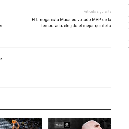
Artículo siguiente
El breoganista Musa es votado MVP de la
er
temporada; elegido el mejor quinteto
z