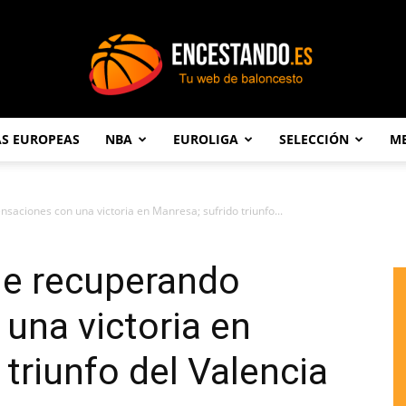
AS EUROPEAS
NBA
EUROLIGA
SELECCIÓN
ME
Encestando.es
saciones con una victoria en Manresa; sufrido triunfo...
ue recuperando
una victoria en
triunfo del Valencia