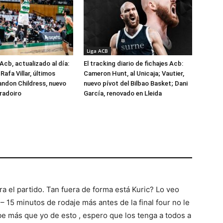
Liga ACB
Acb, actualizado al día:
El tracking diario de fichajes Acb:
Rafa Villar, últimos
Cameron Hunt, al Unicaja; Vautier,
randon Childress, nuevo
nuevo pívot del Bilbao Basket; Dani
radoiro
García, renovado en Lleida
ara el partido. Tan fuera de forma está Kuric? Lo veo
0 – 15 minutos de rodaje más antes de la final four no le
be más que yo de esto , espero que los tenga a todos a