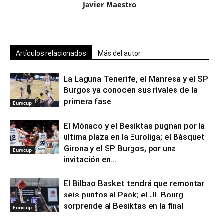
Javier Maestro
Artículos relacionados
Más del autor
La Laguna Tenerife, el Manresa y el SP
Burgos ya conocen sus rivales de la
primera fase
Eurocup
El Mónaco y el Besiktas pugnan por la
última plaza en la Euroliga; el Bàsquet
Girona y el SP Burgos, por una
Eurocup
invitación en...
El Bilbao Basket tendrá que remontar
seis puntos al Paok; el JL Bourg
sorprende al Besiktas en la final
Eurocup