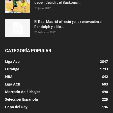
deben decidir; el Baskonia...
18 julio 2017
El Real Madrid ofreció ya la renovación a
Randolph y sólo...
20 febrero 2017
CATEGORÍA POPULAR
Liga Acb
2647
Euroliga
1793
NBA
642
Liga ACB
603
Mercado de Fichajes
490
Selección Española
225
Copa del Rey
196