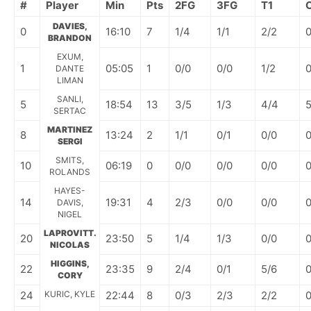
#
Player
Min
Pts
2FG
3FG
T1
DAVIES,
0
16:10
7
1/4
1/1
2/2
BRANDON
EXUM,
1
05:05
1
0/0
0/0
1/2
DANTE
LIMAN
SANLI,
5
18:54
13
3/5
1/3
4/4
SERTAC
MARTINEZ
8
13:24
2
1/1
0/1
0/0
SERGI
SMITS,
10
06:19
0
0/0
0/0
0/0
ROLANDS
HAYES-
14
19:31
4
2/3
0/0
0/0
DAVIS,
NIGEL
LAPROVITT.
20
23:50
5
1/4
1/3
0/0
NICOLAS
HIGGINS,
22
23:35
9
2/4
0/1
5/6
CORY
24
KURIC, KYLE
22:44
8
0/3
2/3
2/2