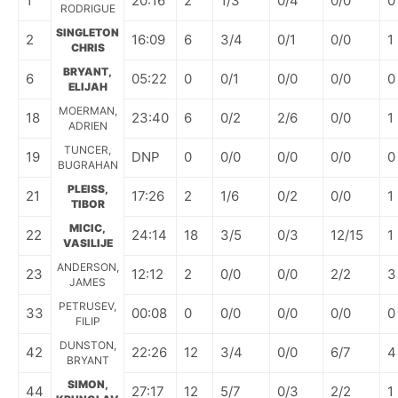
1
20:16
2
1/3
0/4
0/0
0
RODRIGUE
SINGLETON
2
16:09
6
3/4
0/1
0/0
1
CHRIS
BRYANT,
6
05:22
0
0/1
0/0
0/0
0
ELIJAH
MOERMAN,
18
23:40
6
0/2
2/6
0/0
1
ADRIEN
TUNCER,
19
DNP
0
0/0
0/0
0/0
0
BUGRAHAN
PLEISS,
21
17:26
2
1/6
0/2
0/0
1
TIBOR
MICIC,
22
24:14
18
3/5
0/3
12/15
1
VASILIJE
ANDERSON,
23
12:12
2
0/0
0/0
2/2
3
JAMES
PETRUSEV,
33
00:08
0
0/0
0/0
0/0
0
FILIP
DUNSTON,
42
22:26
12
3/4
0/0
6/7
4
BRYANT
SIMON,
44
27:17
12
5/7
0/3
2/2
1