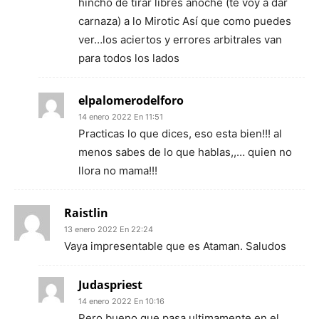
hinchó de tirar libres anoche (te voy a dar
carnaza) a lo Mirotic Así que como puedes
ver…los aciertos y errores arbitrales van
para todos los lados
elpalomerodelforo
14 enero 2022 En 11:51
Practicas lo que dices, eso esta bien!!! al
menos sabes de lo que hablas,,… quien no
llora no mama!!!
Raistlin
13 enero 2022 En 22:24
Vaya impresentable que es Ataman. Saludos
Judaspriest
14 enero 2022 En 10:16
Pero bueno que pasa ultimamente en el