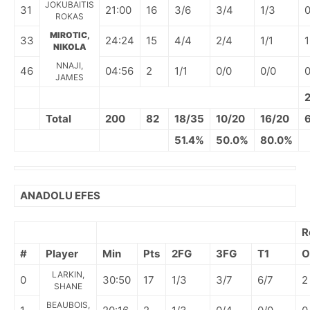
JOKUBAITIS
31
21:00
16
3/6
3/4
1/3
ROKAS
MIROTIC,
33
24:24
15
4/4
2/4
1/1
1
NIKOLA
NNAJI,
46
04:56
2
1/1
0/0
0/0
JAMES
Total
200
82
18/35
10/20
16/20
51.4%
50.0%
80.0%
ANADOLU EFES
R
#
Player
Min
Pts
2FG
3FG
T1
O
LARKIN,
0
30:50
17
1/3
3/7
6/7
2
SHANE
BEAUBOIS,