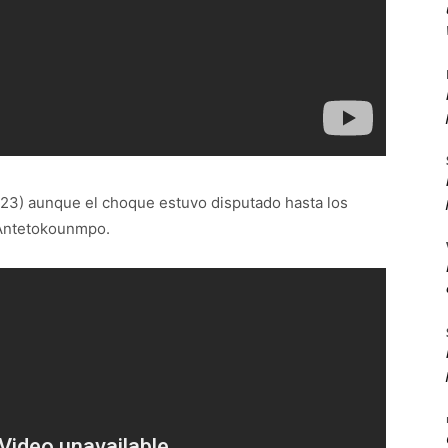
23) aunque el choque estuvo disputado hasta los
 Antetokounmpo.