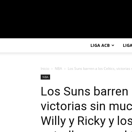
LIGA ACB
LIG
Inicio
NBA
Los Suns barren a los Celtics, victorias
NBA
Los Suns barren a
victorias sin m
Willy y Ricky y l