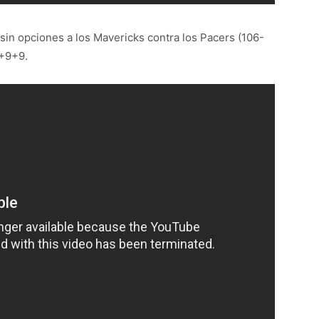
ó sin opciones a los Mavericks contra los Pacers (106-
7+9+9.