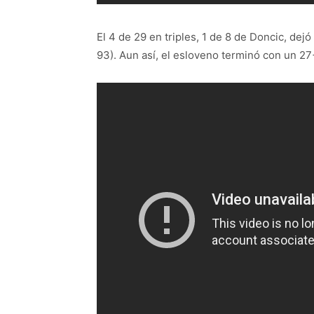
El 4 de 29 en triples, 1 de 8 de Doncic, dej
93). Aun así, el esloveno terminó con un 2