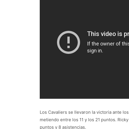
Los Cavaliers se llevaron la victoria ante 
metiendo entre los 11 y los 21 puntos. Rick
puntos y 8 asistencias.