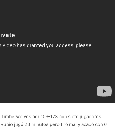
los Timberwolves por 106-123 con siete jugadores
y Rubio jugó 23 minutos pero tiró mal y acabó con 6