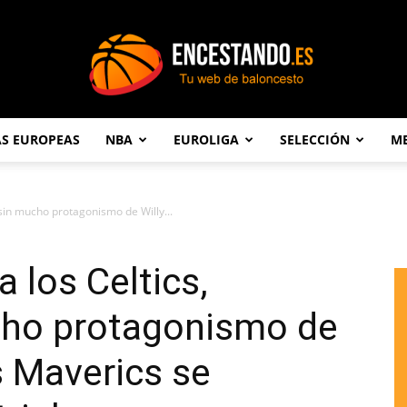
AS EUROPEAS
NBA
EUROLIGA
SELECCIÓN
ME
Encestando.es
 sin mucho protagonismo de Willy...
 los Celtics,
ucho protagonismo de
os Maverics se