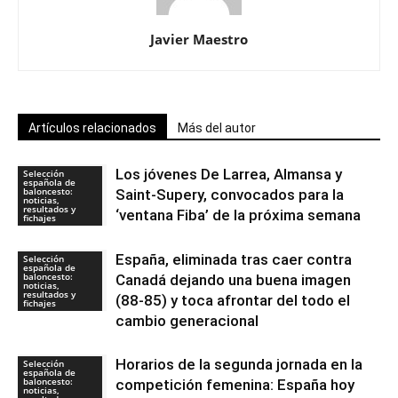
Javier Maestro
Artículos relacionados
Más del autor
Los jóvenes De Larrea, Almansa y
Selección
española de
baloncesto:
Saint-Supery, convocados para la
noticias,
resultados y
‘ventana Fiba’ de la próxima semana
fichajes
España, eliminada tras caer contra
Selección
española de
baloncesto:
Canadá dejando una buena imagen
noticias,
resultados y
(88-85) y toca afrontar del todo el
fichajes
cambio generacional
Horarios de la segunda jornada en la
Selección
española de
baloncesto:
competición femenina: España hoy
noticias,