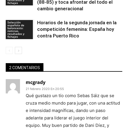
(88-85) y toca afrontar del todo el
fichajes
cambio generacional
Horarios de la segunda jornada en la
Selección
española de
baloncesto:
competición femenina: España hoy
noticias,
resultados y
contra Puerto Rico
fichajes
2 COMENTARIOS
mcgrady
21 febrero 2020 En 20:55
Qué gustazo un tío como Sebas Sáiz que se
cruza medio mundo para jugar, con una actitud
e intensidad magníficas, dando un paso
adelante para liderar el juego interior del
equipo. Muy buen partido de Dani Díez, y