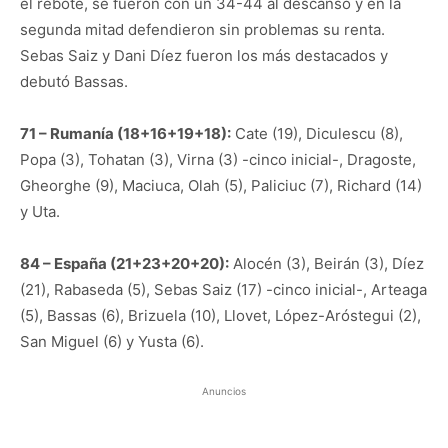
el rebote, se fueron con un 34-44 al descanso y en la
segunda mitad defendieron sin problemas su renta.
Sebas Saiz y Dani Díez fueron los más destacados y
debutó Bassas.
71 – Rumanía (18+16+19+18):
Cate (19), Diculescu (8),
Popa (3), Tohatan (3), Virna (3) -cinco inicial-, Dragoste,
Gheorghe (9), Maciuca, Olah (5), Paliciuc (7), Richard (14)
y Uta.
84 – España (21+23+20+20):
Alocén (3), Beirán (3), Díez
(21), Rabaseda (5), Sebas Saiz (17) -cinco inicial-, Arteaga
(5), Bassas (6), Brizuela (10), Llovet, López-Aróstegui (2),
San Miguel (6) y Yusta (6).
Anuncios