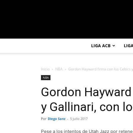
LIGA ACB
LIG
Inicio
NBA
Gordon Hayward firma con los Celtics y 
NBA
Gordon Hayward f
y Gallinari, con l
Por
Diego Sanz
-
5 julio 2017
Pese a los intentos de Utah Jazz por retene