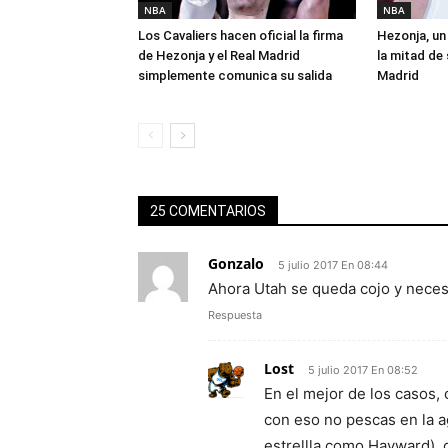
NBA
NBA
Los Cavaliers hacen oficial la firma
Hezonja, un 
de Hezonja y el Real Madrid
la mitad de 
simplemente comunica su salida
Madrid
25 COMENTARIOS
Gonzalo
5 julio 2017 En 08:44
Ahora Utah se queda cojo y necesit
Respuesta
Lost
5 julio 2017 En 08:52
En el mejor de los casos, 
con eso no pescas en la a
estrellla como Hayward), 