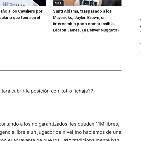
NBA
año a los Cavaliers por
Santi Aldama, traspasado a los
salario que tenía en el
Mavericks; Jaylen Brown, un
intercambio poco comprensible;
Lebron James, ¿a Denver Nuggets?
ará cubrir la posición con ..otro fichaje??
cortando a los no garantizados, les quedan 11M libres,
gencia libre a un jugador de nivel (no hablemos de una
con el agravante de que los Jazz tradicionalmente han