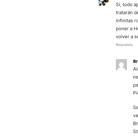
Sí, todo 
tratarán d
infinitas 
poner a H
volver a s
Respuesta
Br
Ai
ne
pa
Pi
Se
va
Br
St