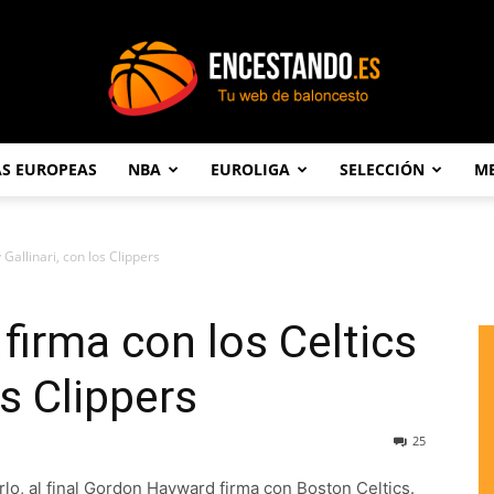
AS EUROPEAS
NBA
EUROLIGA
SELECCIÓN
ME
Encestando.es
Gallinari, con los Clippers
irma con los Celtics
os Clippers
25
rlo, al final Gordon Hayward firma con Boston Celtics.