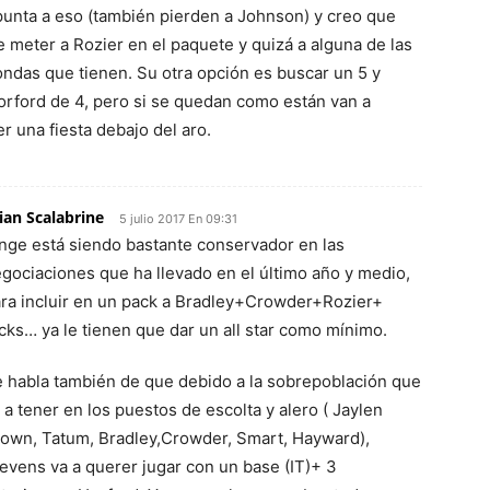
apunta a eso (también pierden a Johnson) y creo que
e meter a Rozier en el paquete y quizá a alguna de las
rondas que tienen. Su otra opción es buscar un 5 y
orford de 4, pero si se quedan como están van a
er una fiesta debajo del aro.
ian Scalabrine
5 julio 2017 En 09:31
nge está siendo bastante conservador en las
gociaciones que ha llevado en el último año y medio,
ra incluir en un pack a Bradley+Crowder+Rozier+
cks… ya le tienen que dar un all star como mínimo.
 habla también de que debido a la sobrepoblación que
 a tener en los puestos de escolta y alero ( Jaylen
own, Tatum, Bradley,Crowder, Smart, Hayward),
evens va a querer jugar con un base (IT)+ 3