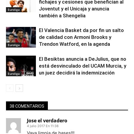
fichajes y cesiones que benefician al
Joventut y el Unicaja y anuncia
Euroliga
también a Shengelia
El Valencia Basket da por fin un salto
de calidad con Armoni Brooks y
Trendon Watford, en la agenda
Euroliga
El Besiktas anuncia a DeJulius, que no
está desvinculado del UCAM Murcia, y
un juez decidirá la indemnización
Euroliga
38 COMENTARIOS
Jose el verdadero
4 julio 2017 En 11:38
Vaya limpia de bases!!!