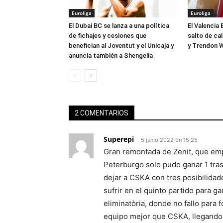
Euroliga
Euroliga
El Dubai BC se lanza a una política
El Valencia 
de fichajes y cesiones que
salto de ca
benefician al Joventut y el Unicaja y
y Trendon W
anuncia también a Shengelia
2 COMENTARIOS
Superepi
5 junio 2022 En 15:25
Gran remontada de Zenit, que emp
Peterburgo solo pudo ganar 1 tras
dejar a CSKA con tres posibilidade
sufrir en el quinto partido para ga
eliminatòria, donde no fallo para 
equipo mejor que CSKA, llegando a