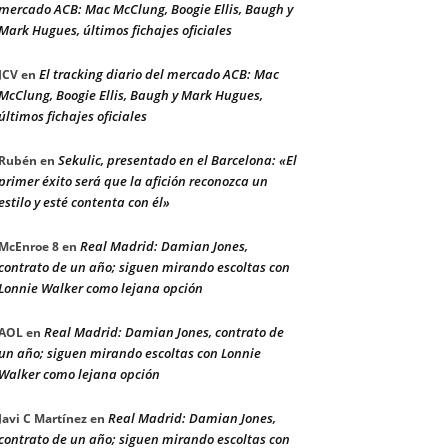
mercado ACB: Mac McClung, Boogie Ellis, Baugh y
Mark Hugues, últimos fichajes oficiales
El tracking diario del mercado ACB: Mac
JCV
en
McClung, Boogie Ellis, Baugh y Mark Hugues,
últimos fichajes oficiales
Sekulic, presentado en el Barcelona: «El
Rubén
en
primer éxito será que la afición reconozca un
estilo y esté contenta con él»
Real Madrid: Damian Jones,
McEnroe 8
en
contrato de un año; siguen mirando escoltas con
Lonnie Walker como lejana opción
Real Madrid: Damian Jones, contrato de
AOL
en
un año; siguen mirando escoltas con Lonnie
Walker como lejana opción
Real Madrid: Damian Jones,
Javi C Martínez
en
contrato de un año; siguen mirando escoltas con