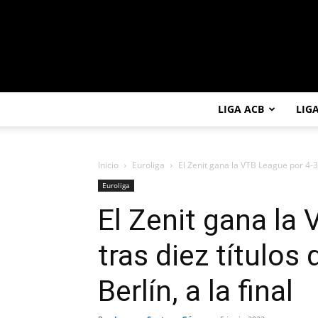
LIGA ACB
LIG
Inicio
Euroliga
El Zenit gana la VTB League por 4-3 t
Euroliga
El Zenit gana la
tras diez títulos
Berlín, a la final