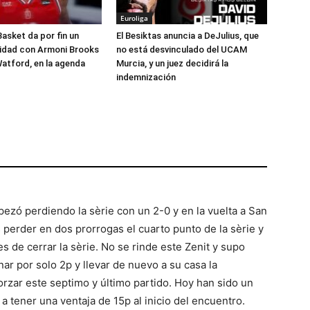
Euroliga
Basket da por fin un
El Besiktas anuncia a DeJulius, que
lidad con Armoni Brooks
no está desvinculado del UCAM
atford, en la agenda
Murcia, y un juez decidirá la
indemnización
ezó perdiendo la sèrie con un 2-0 y en la vuelta a San
 perder en dos prorrogas el cuarto punto de la sèrie y
s de cerrar la sèrie. No se rinde este Zenit y supo
nar por solo 2p y llevar de nuevo a su casa la
forzar este septimo y último partido. Hoy han sido un
 tener una ventaja de 15p al inicio del encuentro.