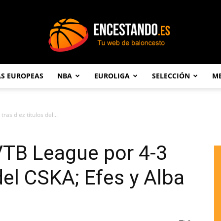
AS EUROPEAS
NBA
EUROLIGA
SELECCIÓN
ME
Encestando.es
ras diez títulos del...
 VTB League por 4-3
 del CSKA; Efes y Alba