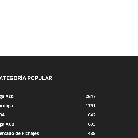
ATEGORÍA POPULAR
iga Acb
2647
roliga
1791
BA
642
iga ACB
603
ercado de Fichajes
488