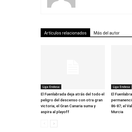
Artículos relacionados
Más del autor
Liga Endesa
Liga Endesa
El Fuenlabrada deja atrás del todo el
El Fuenlabr
peligro del descenso con otra gran
permanencia
victoria; el Gran Canaria suma y
86-87; el V
aspira al playoff
Murcia