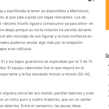
4
rga y equilibrada al tener ya disponibles a Marinkovic,
to al que sale a pista con bajas relevantes. Los de
-décimo triunfo liguero consecutivo ya para ellos- en
ino abajo porque su corta rotación ha servido durante
el alto minutaje de sus figuras y la nula confianza en
inales pudieron anotar algo más por la relajación
jes eran ridículos.
C
-31 y los bajos guarismos se explicaban por el 3 de 15
antes. El equipo valenciano fue el que mejoró en la
importante y la fue elevando minuto a minuto (55-40,
i siquiera cerca del aro metían, perdían balones y eran
con un cinco puro y cuatro tiradores, que sin un center
es abiertos. Entre el cansancio, las pocas ideas