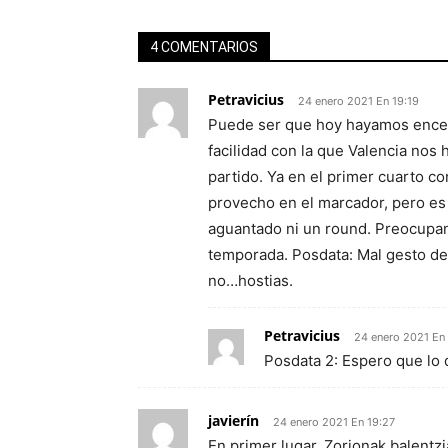
4 COMENTARIOS
Petravicius
24 enero 2021 En 19:19
Puede ser que hoy hayamos encend
facilidad con la que Valencia nos
partido. Ya en el primer cuarto c
provecho en el marcador, pero e
aguantado ni un round. Preocupant
temporada. Posdata: Mal gesto de D
no…hostias.
Petravicius
24 enero 2021 En 
Posdata 2: Espero que lo
javierín
24 enero 2021 En 19:27
En primer lugar, Zorionak balentzi