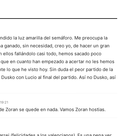
ido la luz amarilla del semáforo. Me preocupa la
 ha ganado, sin necesidad, creo yo, de hacer un gran
on ellos fallándolo casi todo, hemos sacado poco
s que en cuanto han empezado a acertar no les hemos
e lo que he visto hoy. Sin duda el peor partido de la
usko con Lucio al final del partido. Así no Dusko, así
19:21
 de Zoran se quede en nada. Vamos Zoran hostias.
arrei (felicidades a los valencianos). Es una pena ver