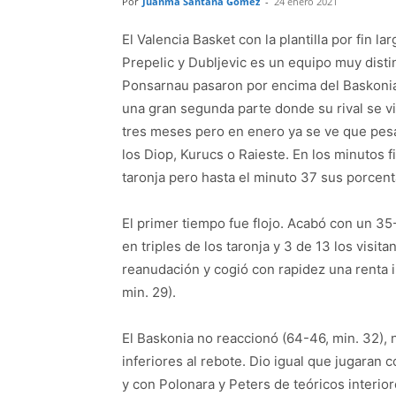
Por
Juanma Santana Gómez
-
24 enero 2021
El Valencia Basket con la plantilla por fin la
Prepelic y Dubljevic es un equipo muy distin
Ponsarnau pasaron por encima del Baskonia 
una gran segunda parte donde su rival se v
tres meses pero en enero ya se ve que pesa 
los Diop, Kurucs o Raieste. En los minutos f
taronja pero hasta el minuto 37 sus porcenta
El primer tiempo fue flojo. Acabó con un 35
en triples de los taronja y 3 de 13 los visit
reanudación y cogió con rapidez una renta 
min. 29).
El Baskonia no reaccionó (64-46, min. 32), n
inferiores al rebote. Dio igual que jugaran 
y con Polonara y Peters de teóricos interior