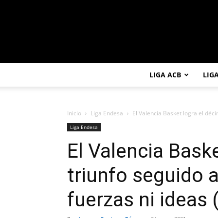
LIGA ACB
LIG
Inicio
Liga Endesa
El Valencia Basket logra el déci
Liga Endesa
El Valencia Bask
triunfo seguido 
fuerzas ni ideas 