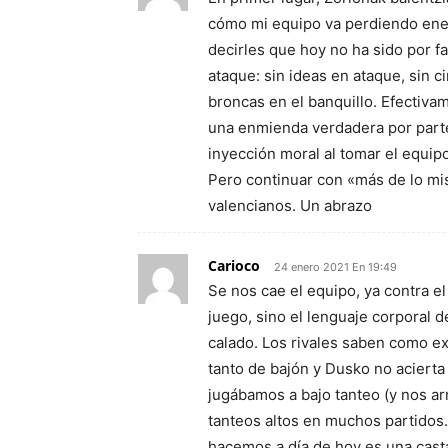
cómo mi equipo va perdiendo energí
decirles que hoy no ha sido por fal
ataque: sin ideas en ataque, sin c
broncas en el banquillo. Efectiv
una enmienda verdadera por parte
inyección moral al tomar el equip
Pero continuar con «más de lo mis
valencianos. Un abrazo
Carioco
24 enero 2021 En 19:49
Se nos cae el equipo, ya contra el 
juego, sino el lenguaje corporal 
calado. Los rivales saben como ex
tanto de bajón y Dusko no aciert
jugábamos a bajo tanteo (y nos ar
tanteos altos en muchos partidos
hacemos a día de hoy es una cast