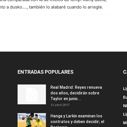
to a dusko…., también lo alabaré cuando lo arregle.
ENTRADAS POPULARES
C
Real Madrid: Reyes renueva
L
dos años, decidirán sobre
Eu
Taylor en junio...
12 abril 2017
N
L
Hanga y Larkin examinan los
contratos y deben decidir; el
M