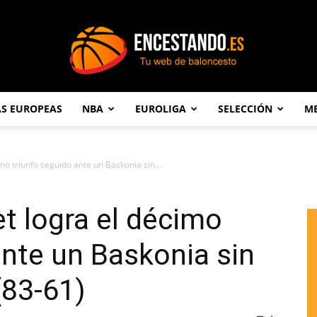
AS EUROPEAS
NBA
EUROLIGA
SELECCIÓN
ME
Encestando.es
mo triunfo seguido ante un Baskonia sin...
et logra el décimo
ante un Baskonia sin
(83-61)