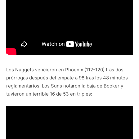
Los Nuggets vencieron en Phoenix (112-120) tras dos
prórrogas después del empate a 98 tras los 48 minutos
reglamentarios. Los Suns notaron la baja de Booker y
tuvieron un terrible 16 de 53 en triples: