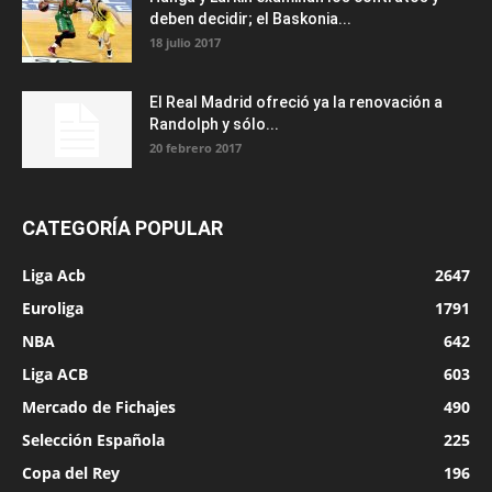
deben decidir; el Baskonia...
18 julio 2017
El Real Madrid ofreció ya la renovación a
Randolph y sólo...
20 febrero 2017
CATEGORÍA POPULAR
Liga Acb
2647
Euroliga
1791
NBA
642
Liga ACB
603
Mercado de Fichajes
490
Selección Española
225
Copa del Rey
196