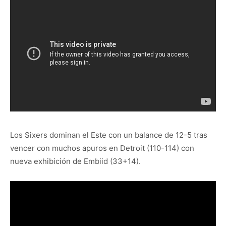
Los Sixers dominan el Este con un balance de 12-5 tras
vencer con muchos apuros en Detroit (110-114) con
nueva exhibición de Embiid (33+14).