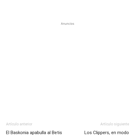
Anuncios
Artículo anterior
Artículo siguiente
El Baskonia apabulla al Betis
Los Clippers, en modo