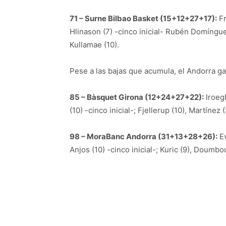
71 – Surne Bilbao Basket (15+12+27+17):
Fr
Hlinason (7) -cinco inicial- Rubén Domínguez 
Kullamae (10).
Pese a las bajas que acumula, el Andorra g
85 – Bàsquet Girona (12+24+27+22):
Iroegb
(10) -cinco inicial-; Fjellerup (10), Martínez 
98 – MoraBanc Andorra (31+13+28+26):
Ev
Anjos (10) -cinco inicial-; Kuric (9), Doumbo