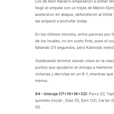
Los de Ibon Navarro empezaron a comer terr
llegó el empate con un triple de Melvin Eji
aceleraron en ataque, defendieron al límite
las empezó a enchufar todas.
En los últimos minutos, entre parones por f
de los locales, no sin susto final, pues el c
faltando 2’5 segundos, pero Kalinoski metió 
Osetkowski terminó siendo clave en la reacc
puntos que ayudaron al Unicaja a mantener e
victorias y derrotas en un 8-1, mientras qu
menos.
84 – Unicaja (17+19+16+32):
Perry (2), Tayl
quinteto inicial-, Díaz (5), Ejim (12), Carter (
(0).