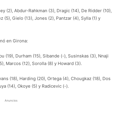
ey (2), Abdur-Rahkman (3), Dragic (14), De Ridder (10),
(5), Gielo (13), Jones (2), Pantzar (4), Sylla (1) y
anó en Girona:
u (19), Durham (15), Sibande (-), Susinskas (3), Nnaji
(5), Marcos (12), Sorolla (8) y Howard (3).
ans (18), Harding (20), Ortega (4), Chougkaz (18), Dos
uya (14), Okoye (5) y Radicevic (-).
Anuncios