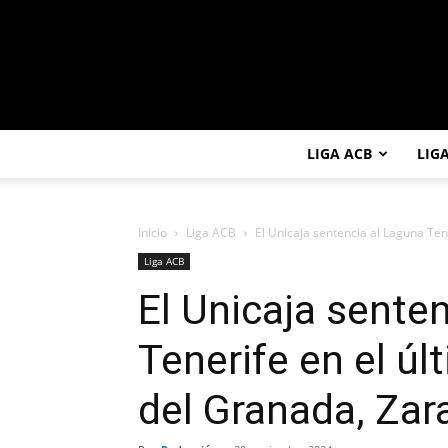
LIGA ACB
LIG
Inicio
Liga ACB
El Unicaja sentencia al Laguna Tener
Liga ACB
El Unicaja sente
Tenerife en el úl
del Granada, Zar