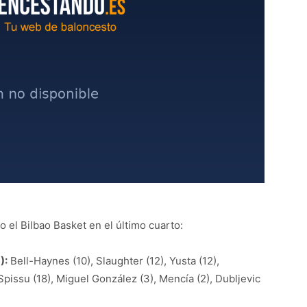
o el Bilbao Basket en el último cuarto:
):
Bell-Haynes (10), Slaughter (12), Yusta (12),
 Spissu (18), Miguel González (3), Mencía (2), Dubljevic