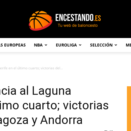
AS EUROPEAS
NBA
EUROLIGA
SELECCIÓN
ME
Encestando.es
ife en el último cuarto; victorias del...
ncia al Laguna
timo cuarto; victorias
agoza y Andorra