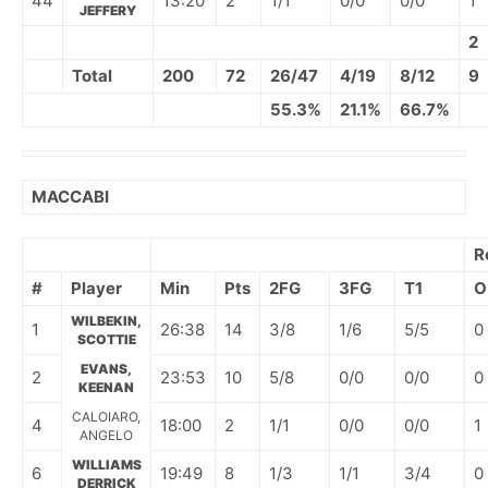
44
13:20
2
1/1
0/0
0/0
1
JEFFERY
2
Total
200
72
26/47
4/19
8/12
9
55.3%
21.1%
66.7%
MACCABI
R
#
Player
Min
Pts
2FG
3FG
T1
O
WILBEKIN,
1
26:38
14
3/8
1/6
5/5
0
SCOTTIE
EVANS,
2
23:53
10
5/8
0/0
0/0
0
KEENAN
CALOIARO,
4
18:00
2
1/1
0/0
0/0
1
ANGELO
WILLIAMS
6
19:49
8
1/3
1/1
3/4
0
DERRICK