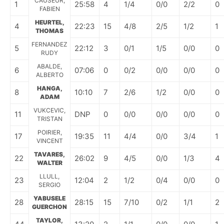
CAUSEUR,
1
25:58
4
1/4
0/0
2/2
0
FABIEN
HEURTEL,
4
22:23
15
4/8
2/5
1/2
1
THOMAS
FERNANDEZ
5
22:12
3
0/1
1/5
0/0
0
RUDY
ABALDE,
6
07:06
0
0/2
0/0
0/0
0
ALBERTO
HANGA,
8
10:10
7
2/6
1/2
0/0
0
ADAM
VUKCEVIC,
11
DNP
0
0/0
0/0
0/0
0
TRISTAN
POIRIER,
17
19:35
11
4/4
0/0
3/4
1
VINCENT
TAVARES,
22
26:02
9
4/5
0/0
1/3
4
WALTER
LLULL,
23
12:04
2
1/2
0/4
0/0
0
SERGIO
YABUSELE
28
28:15
15
7/10
0/2
1/1
2
GUERCHON
TAYLOR,