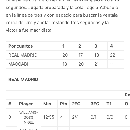
segundos. Jugada preparada y la bola llegó a Yabusele
en la línea de tres y con espacio para buscar la ventaja
cerca del aro y anotar restando tres segundos y la
victoria fue madridista.
Por cuartos
1
2
3
4
REAL MADRID
20
17
13
22
MACCABI
18
20
21
11
REAL MADRID
Re
#
Player
Min
Pts
2FG
3FG
T1
O
WILLIAMS-
0
12:55
4
2/4
0/1
0/0
0
GOSS,
NIGEL