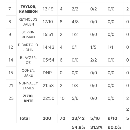
TAYLOR,
7
13:19
4
2/2
0/2
0/0
2
KAMERON
REYNOLDS,
8
17:10
8
4/8
0/0
0/0
0
JALEN
SORKIN,
9
15:51
2
1/2
0/0
0/0
0
ROMAN
DIBARTOLO.
12
14:43
4
0/1
1/5
1/1
0
JOHN
BLAYZER,
14
05:54
6
0/0
2/2
0/0
0
OZ
COHEN,
15
DNP
0
0/0
0/0
0/0
0
JAKE
NUNNALLY
21
21:53
2
1/3
0/0
0/0
0
JAMES
ZIZIC,
23
22:50
10
5/6
0/0
0/0
2
ANTE
2
Total
200
70
23/42
5/16
9/10
5
54.8%
31.3%
90.0%