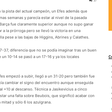
37
en la pista del actual campeón, un Efes además que
imas semanas y parecía estar al nivel de la pasada
l Barça fue claramente superior aunque no supo ganar
a la prórroga pero se llevó la victoria en una
lla pese a las bajas de Higgins, Abrines y Calathes.
7-37, diferencia que no se podía imaginar tras un buen
de un 10-14 se pasó a un 17-16 y ya los locales
C
Efes empezó a subir, llegó a un 31-20 pero también fue
ecía cambiar el signo del encuentro aunque enseguida
al +10 al descanso. Técnica a Jasikevicius a cinco
tar una falta sobre Beubois, que significó acabar con
a mitad y sólo 6 los azulgrana.