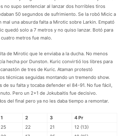
s no supo sentenciar al lanzar dos horribles tiros
uedaban 50 segundos de sufrimiento. Se la robó Micic a
n mal una absurda falta a Mirotic sobre Larkin. Empató
ic quedó solo a 7 metros y no quiso lanzar. Botó para
 cuatro metros fue malo.
lta de Mirotic que le enviaba a la ducha. No menos
cía hecha por Dunston. Kuric convirtió los libres para
 canastón de tres de Kuric. Ataman protestó
o dos técnicas seguidas montando un tremendo show.
 de su falta y tocaba defender el 84-91. No fue fácil,
inuto. Pero un 2+1 de Jokubaitis fue decisivo.
s del final pero ya no les daba tiempo a remontar.
1
2
3
4 Pr
25
22
21
12 (13)