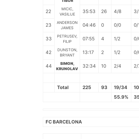
TIBOR
MICIC,
22
35:53
26
4/8
3/
VASILIJE
ANDERSON
23
04:46
0
0/0
0/
JAMES
PETRUSEV,
33
07:55
4
1/2
0/
FILIP
DUNSTON,
42
13:17
2
1/2
0/
BRYANT
SIMON,
44
32:34
10
2/4
2/
KRUNOLAV
Total
225
93
19/34
10
55.9%
3
FC BARCELONA