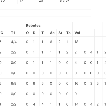
20
17
25
18 (15)
Rebotes
FG
T1
O
D
T
As
St
To
Val
5
4/4
0
1
1
6
2
1
18
2
2/2
0
1
1
1
1
2
2
0
4
1
0
0/0
0
1
1
1
0
0
4
0
0
1
0
0/0
0
0
0
0
0
0
0
0
0
0
5
6/9
0
6
6
0
0
0
16
0
3
5
0
0/0
0
0
0
0
0
0
0
3
2/2
0
4
4
1
1
0
14
0
4
2