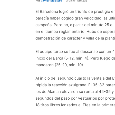
Por
Javier Maestro
-
3 diciembre 2021
El Barcelona logró un triunfo de prestigio 
parecía haber cogido gran velocidad las últ
campaña. Pero no, a partir del minuto 25 e
en el tiempo reglamentario. Hubo de esperar 
demostración de carácter y valía de la planti
El equipo turco se fue al descanso con un 4
inicio del Barça (5-12, min. 4). Pero luego 
mandaron (25-20, min. 10).
Al inicio del segundo cuarto la ventaja del 
rápida la reacción azulgrana. El 35-33 par
los de Ataman elevaron su renta al 44-35 y 
segundos del paso por vestuarios por protes
18 tiros libres lanzados el Efes en la primer