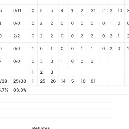
5
9/11
0
5
5
4
1
2
31
2
3
10
1
0/0
0
2
2
0
0
0
0
0
1
0
0
2/2
0
2
2
0
0
2
2
0
2
1
0
0/0
1
0
1
0
0
1
1
0
2
0
1
7
0/0
0
3
3
1
0
2
3
1
2
3
/28
25/30
1
25
26
14
5
10
91
5.7%
83.3%
Rebotes