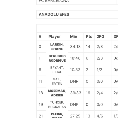
FC BARCELONA
ANADOLU EFES
#
Player
Min
Pts
2FG
3
LARKIN,
0
34:18
14
2/3
2/
SHANE
BEAUBOIS
1
18:46
6
2/3
0/
RODRIGUE
BRYANT,
6
10:33
2
1/2
0/
ELIJAH
GAZI,
11
DNP
0
0/0
0/
ERTEN
MOERMAN,
18
39:33
16
2/4
2/
ADRIEN
TUNCER,
19
DNP
0
0/0
0/
BUGRAHAN
PLEISS,
21
27:25
13
4/6
1/