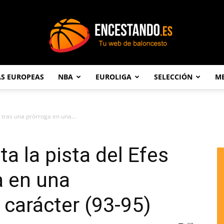
AS EUROPEAS
NBA
EUROLIGA
SELECCIÓN
ME
Encestando.es
s tras una prórroga en una...
ta la pista del Efes
a en una
carácter (93-95)