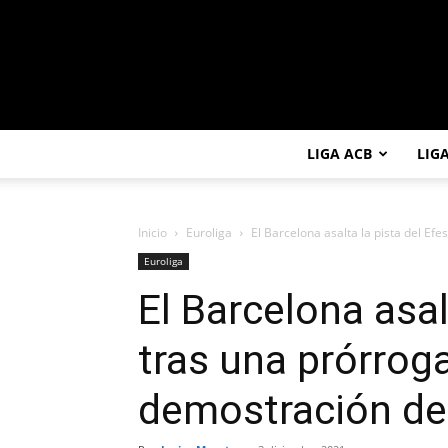
LIGA ACB
LIG
Inicio
Euroliga
El Barcelona asalta la pista del Efe
Euroliga
El Barcelona asal
tras una prórrog
demostración de 