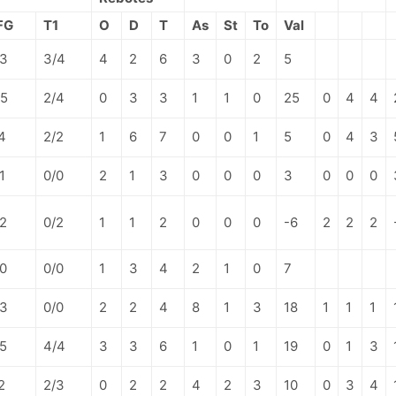
FG
T1
O
D
T
As
St
To
Val
/3
3/4
4
2
6
3
0
2
5
/5
2/4
0
3
3
1
1
0
25
0
4
4
4
2/2
1
6
7
0
0
1
5
0
4
3
1
0/0
2
1
3
0
0
0
3
0
0
0
/2
0/2
1
1
2
0
0
0
-6
2
2
2
/0
0/0
1
3
4
2
1
0
7
/3
0/0
2
2
4
8
1
3
18
1
1
1
/5
4/4
3
3
6
1
0
1
19
0
1
3
2
2/3
0
2
2
4
2
3
10
0
3
4