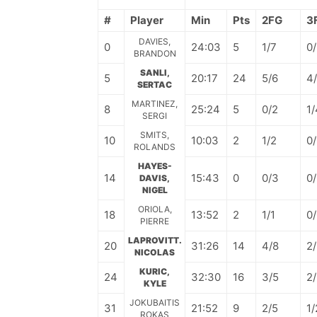
#
Player
Min
Pts
2FG
3
DAVIES,
0
24:03
5
1/7
0
BRANDON
SANLI,
5
20:17
24
5/6
4
SERTAC
MARTINEZ,
8
25:24
5
0/2
1/
SERGI
SMITS,
10
10:03
2
1/2
0/
ROLANDS
HAYES-
14
15:43
0
0/3
0
DAVIS,
NIGEL
ORIOLA,
18
13:52
2
1/1
0
PIERRE
LAPROVITT.
20
31:26
14
4/8
2
NICOLAS
KURIC,
24
32:30
16
3/5
2
KYLE
JOKUBAITIS
31
21:52
9
2/5
1/
ROKAS