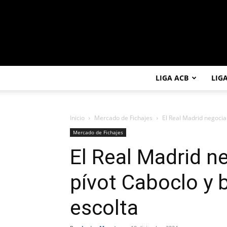
LIGA ACB
LIG
Inicio
Mercado de Fichajes
El Real Madrid negocia 
Mercado de Fichajes
El Real Madrid ne
pívot Caboclo y
escolta