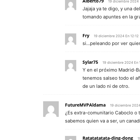
Alberto79
19 diciembre 2024 
Jajaja ya te digo, y una d
tomando apuntes en la gr
Fry
19 diciembre 2024 En 12:12
si…peleando por ver quie
Sylar75
19 diciembre 2024 En 
Y en el próximo Madrid-B
tenemos salseo todo el año
de un lado ni de otro.
FutureMVPAldama
19 diciembre 2024
¿Es extra-comunitario Caboclo o 
sabemos quien va a ser, un canad
Ratatatatata-ding-dong
1