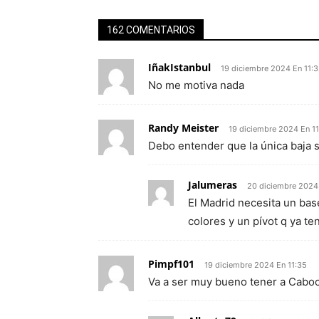
162 COMENTARIOS
IñakIstanbul
19 diciembre 2024 En 11:
No me motiva nada
Randy Meister
19 diciembre 2024 En 1
Debo entender que la única baja 
Jalumeras
20 diciembre 2024
El Madrid necesita un bas
colores y un pívot q ya te
Pimpf101
19 diciembre 2024 En 11:35
Va a ser muy bueno tener a Caboc