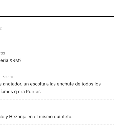
32
1:33
seria XRM?
 En 23:11
e anotador, un escolta a las enchufe de todos los
níamos q era Poirier.
lo y Hezonja en el mismo quinteto.