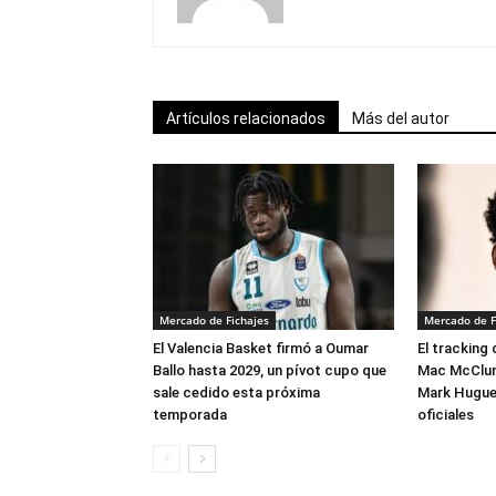
Artículos relacionados
Más del autor
Mercado de Fichajes
Mercado de F
El Valencia Basket firmó a Oumar
El tracking
Ballo hasta 2029, un pívot cupo que
Mac McClung
sale cedido esta próxima
Mark Hugues
temporada
oficiales