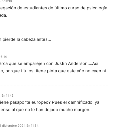
En 11:38
elegación de estudiantes de último curso de psicología
ada.
n pierde la cabeza antes…
16:14
arca que se emparejen con Justin Anderson….Así
, porque títulos, tiene pinta que este año no caen ni
 En 11:43
tiene pasaporte europeo? Pues el damnificado, ya
iense al que no le han dejado mucho margen.
9 diciembre 2024 En 11:54