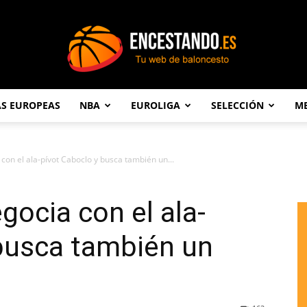
AS EUROPEAS
NBA
EUROLIGA
SELECCIÓN
ME
Encestando.es
con el ala-pívot Caboclo y busca también un...
gocia con el ala-
 busca también un