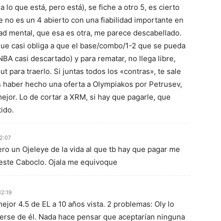
 lo que está, pero está), se fiche a otro 5, es cierto
e no es un 4 abierto con una fiabilidad importante en
idad mental, que esa es otra, me parece descabellado.
que casi obliga a que el base/combo/1-2 que se pueda
BA casi descartado) y para rematar, no llega libre,
 para traerlo. Si juntas todos los «contras», te sale
s haber hecho una oferta a Olympiakos por Petrusev,
jor. Lo de cortar a XRM, si hay que pagarle, que
ido.
2:07
ero un Ojeleye de la vida al que tb hay que pagar me
este Caboclo. Ojala me equivoque
12:19
ejor 4.5 de EL a 10 años vista. 2 problemas: Oly lo
erse de él. Nada hace pensar que aceptarían ninguna