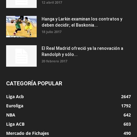
12 abril 2017
Hanga y Larkin examinan los contratos y
deben decidir; el Baskonia...
18 julio 2017
El Real Madrid ofreció ya la renovación a
Randolph y sólo...
20 febrero 2017
CATEGORÍA POPULAR
Liga Acb
2647
Euroliga
1792
NBA
642
Liga ACB
603
Mercado de Fichajes
490