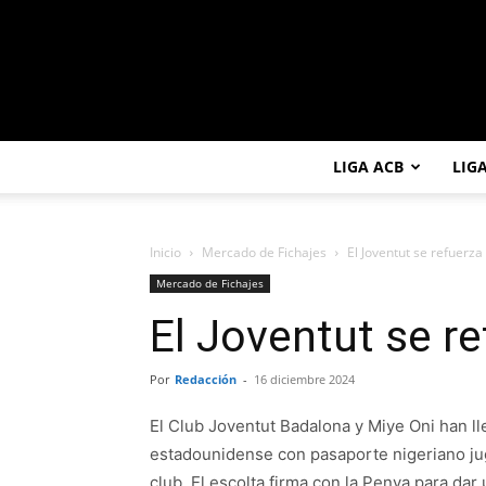
LIGA ACB
LIG
Inicio
Mercado de Fichajes
El Joventut se refuerza
Mercado de Fichajes
El Joventut se re
Por
Redacción
-
16 diciembre 2024
El Club Joventut Badalona y Miye Oni han ll
estadounidense con pasaporte nigeriano jug
club. El escolta firma con la Penya para dar 