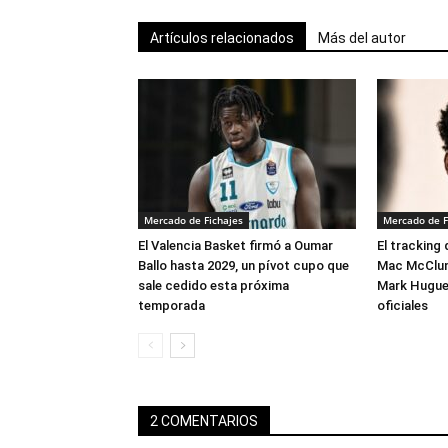
Artículos relacionados
Más del autor
Mercado de Fichajes
Mercado de F
El Valencia Basket firmó a Oumar
El tracking
Ballo hasta 2029, un pívot cupo que
Mac McClung
sale cedido esta próxima
Mark Hugues
temporada
oficiales
2 COMENTARIOS