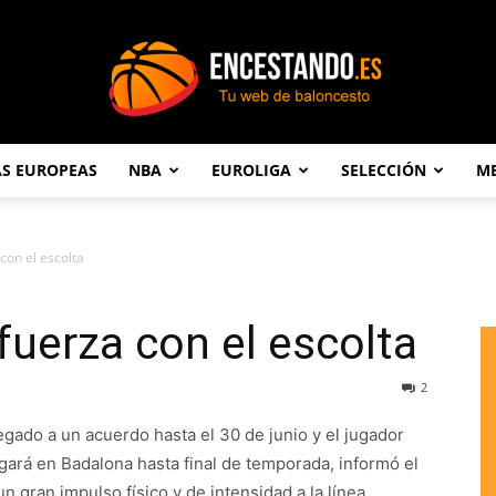
AS EUROPEAS
NBA
EUROLIGA
SELECCIÓN
ME
Encestando.es
 con el escolta
fuerza con el escolta
2
egado a un acuerdo hasta el 30 de junio y el jugador
ará en Badalona hasta final de temporada, informó el
un gran impulso físico y de intensidad a la línea