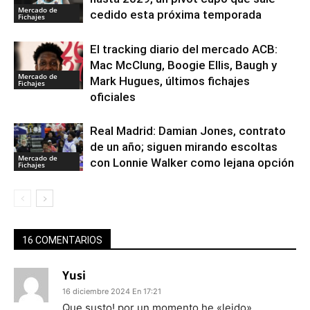
Mercado de
cedido esta próxima temporada
Fichajes
El tracking diario del mercado ACB:
Mac McClung, Boogie Ellis, Baugh y
Mercado de
Mark Hugues, últimos fichajes
Fichajes
oficiales
Real Madrid: Damian Jones, contrato
de un año; siguen mirando escoltas
Mercado de
con Lonnie Walker como lejana opción
Fichajes
16 COMENTARIOS
Yusi
16 diciembre 2024 En 17:21
Que susto! por un momento he «leido»