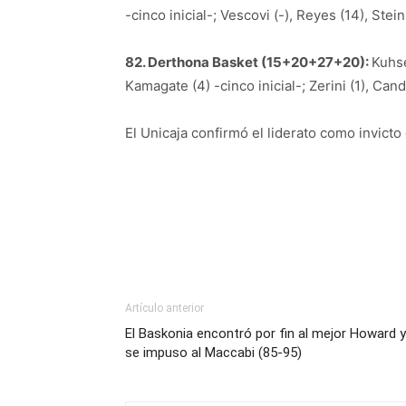
-cinco inicial-; Vescovi (-), Reyes (14), Stei
82. Derthona Basket (15+20+27+20):
Kuhse
Kamagate (4) -cinco inicial-; Zerini (1), Cand
El Unicaja confirmó el liderato como invict
Artículo anterior
El Baskonia encontró por fin al mejor Howard y
se impuso al Maccabi (85-95)