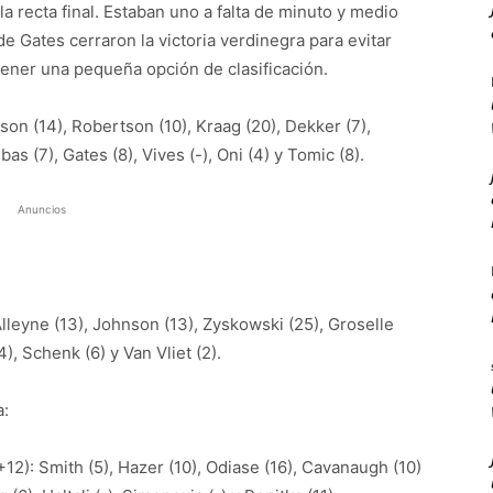
la recta final. Estaban uno a falta de minuto y medio
de Gates cerraron la victoria verdinegra para evitar
tener una pequeña opción de clasificación.
on (14), Robertson (10), Kraag (20), Dekker (7),
bas (7), Gates (8), Vives (-), Oni (4) y Tomic (8).
Anuncios
Alleyne (13), Johnson (13), Zyskowski (25), Groselle
(4), Schenk (6) y Van Vliet (2).
a:
2): Smith (5), Hazer (10), Odiase (16), Cavanaugh (10)