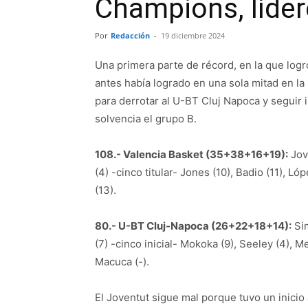
Champions, líder
Por
Redacción
-
19 diciembre 2024
Una primera parte de récord, en la que log
antes había logrado en una sola mitad en la
para derrotar al U-BT Cluj Napoca y seguir 
solvencia el grupo B.
108.- Valencia Basket (35+38+16+19):
Jovi
(4) -cinco titular- Jones (10), Badio (11), Ló
(13).
80.- U-BT Cluj-Napoca (26+22+18+14):
Sim
(7) -cinco inicial- Mokoka (9), Seeley (4), M
Macuca (-).
El Joventut sigue mal porque tuvo un inicio 