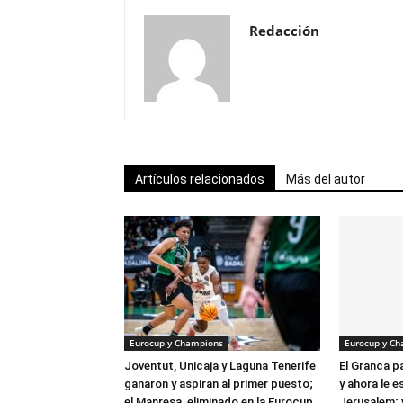
Redacción
Artículos relacionados
Más del autor
Eurocup y Champions
Eurocup y C
Joventut, Unicaja y Laguna Tenerife
El Granca 
ganaron y aspiran al primer puesto;
y ahora le e
el Manresa, eliminado en la Eurocup
Jerusalem; 