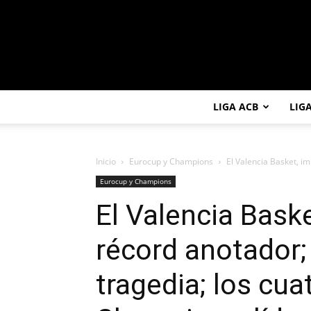
LIGA ACB
LIG
Inicio
Eurocup y Champions
El Valencia Basket, im
Eurocup y Champions
El Valencia Bask
récord anotador; 
tragedia; los cua