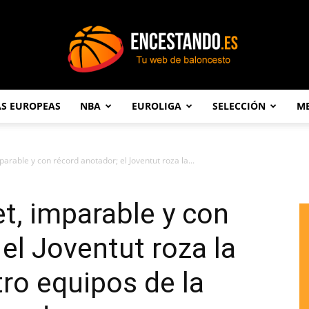
AS EUROPEAS
NBA
EUROLIGA
SELECCIÓN
ME
Encestando.es
parable y con récord anotador; el Joventut roza la...
et, imparable y con
el Joventut roza la
tro equipos de la