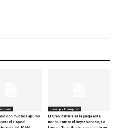
hampions
Eurocup y Champions
pasó con muchos apuros
El Gran Canaria se la juega esta
spera el Hapoel
noche contra el Reyer Venezia; La
victoria del UCAM
Laguna Tenerife sigue sumando en