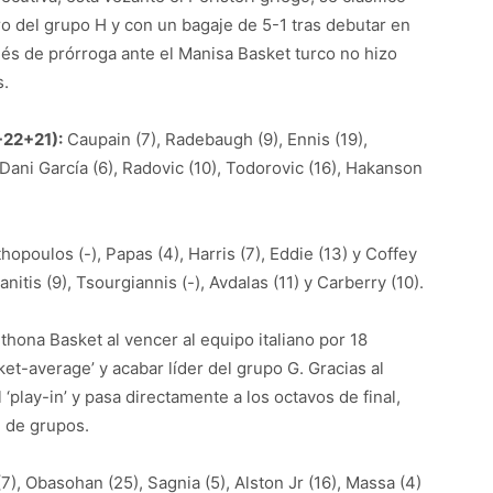
o del grupo H y con un bagaje de 5-1 tras debutar en
s de prórroga ante el Manisa Basket turco no hizo
s.
+22+21):
Caupain (7), Radebaugh (9), Ennis (19),
 Dani García (6), Radovic (10), Todorovic (16), Hakanson
opoulos (-), Papas (4), Harris (7), Eddie (13) y Coffey
anitis (9), Tsourgiannis (-), Avdalas (11) y Carberry (10).
thona Basket al vencer al equipo italiano por 18
ket-average’ y acabar líder del grupo G. Gracias al
 ‘play-in’ y pasa directamente a los octavos de final,
 de grupos.
7), Obasohan (25), Sagnia (5), Alston Jr (16), Massa (4)