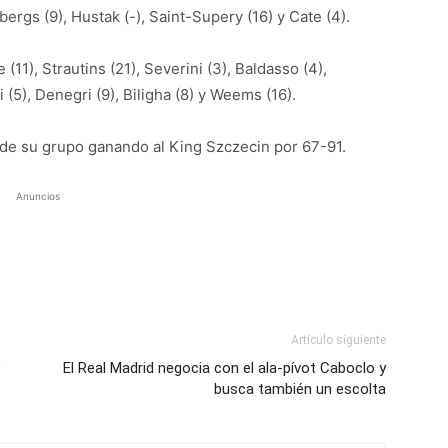
nbergs (9), Hustak (-), Saint-Supery (16) y Cate (4).
 (11), Strautins (21), Severini (3), Baldasso (4),
i (5), Denegri (9), Biligha (8) y Weems (16).
o de su grupo ganando al King Szczecin por 67-91.
Anuncios
Artículo siguiente
El Real Madrid negocia con el ala-pívot Caboclo y
busca también un escolta