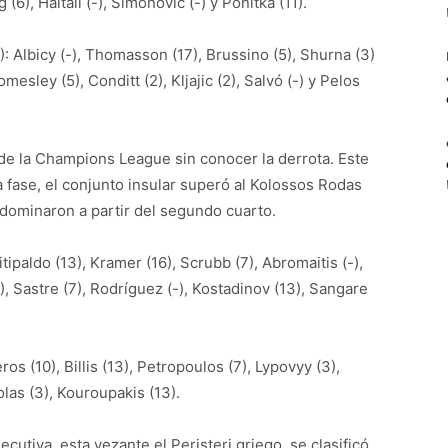
 (6), Haltali (-), Simonovic (-) y Ponitka (11).
 Albicy (-), Thomasson (17), Brussino (5), Shurna (3)
mesley (5), Conditt (2), Kljajic (2), Salvó (-) y Pelos
 de la Champions League sin conocer la derrota. Este
a fase, el conjunto insular superó al Kolossos Rodas
 dominaron a partir del segundo cuarto.
tipaldo (13), Kramer (16), Scrubb (7), Abromaitis (-),
6), Sastre (7), Rodríguez (-), Kostadinov (13), Sangare
os (10), Billis (13), Petropoulos (7), Lypovyy (3),
olas (3), Kouroupakis (13).
cutiva, esta vezante el Peristeri griego, se clasificó