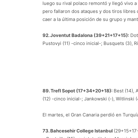
luego su rival polaco remontó y llegó vivo a 
pero fallaron dos ataques y dos tiros libres 
caer a la última posición de su grupo y man
92. Joventut Badalona (39+21+17+15):
Dots
Pustovyi (11) -cinco inicial-; Busquets (3), Ri
89. Trefl Sopot (17+34+20+18):
Best (14), 
(12) -cinco inicial-; Jankowski (-), Witlinski 
El martes, el Gran Canaria perdió en Turquí
73. Bahcesehir College Istanbul
(29+15+17+1