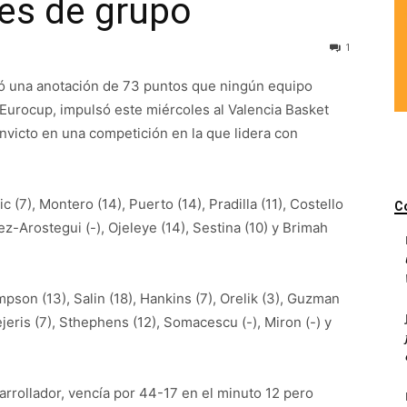
es de grupo
1
ró una anotación de 73 puntos que ningún equipo
 Eurocup, impulsó este miércoles al Valencia Basket
invicto en una competición en la que lidera con
c (7), Montero (14), Puerto (14), Pradilla (11), Costello
C
pez-Arostegui (-), Ojeleye (14), Sestina (10) y Brimah
pson (13), Salin (18), Hankins (7), Orelik (3), Guzman
ejeris (7), Sthephens (12), Somacescu (-), Miron (-) y
arrollador, vencía por 44-17 en el minuto 12 pero