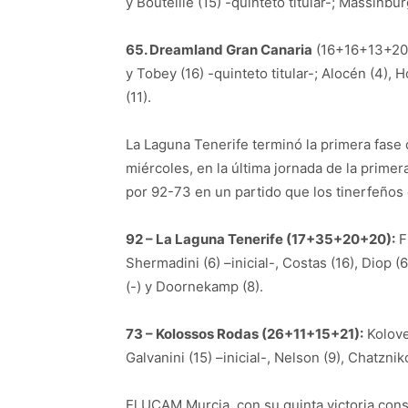
y Bouteille (15) -quinteto titular-; Massinburg
65. Dreamland Gran Canaria
(16+16+13+20):
y Tobey (16) -quinteto titular-; Alocén (4), Ho
(11).
La Laguna Tenerife terminó la primera fase
miércoles, en la última jornada de la primer
por 92-73 en un partido que los tinerfeños
92 – La Laguna Tenerife (17+35+20+20):
Fi
Shermadini (6) –inicial-, Costas (16), Diop (
(-) y Doornekamp (8).
73 – Kolossos Rodas (26+11+15+21):
Kolover
Galvanini (15) –inicial-, Nelson (9), Chatznik
El UCAM Murcia, con su quinta victoria conse