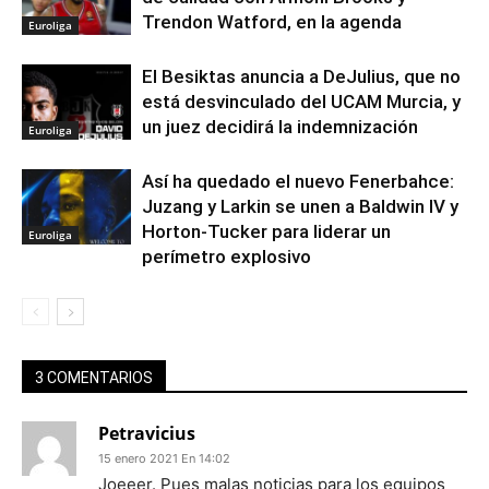
Trendon Watford, en la agenda
Euroliga
El Besiktas anuncia a DeJulius, que no
está desvinculado del UCAM Murcia, y
un juez decidirá la indemnización
Euroliga
Así ha quedado el nuevo Fenerbahce:
Juzang y Larkin se unen a Baldwin IV y
Horton-Tucker para liderar un
Euroliga
perímetro explosivo
3 COMENTARIOS
Petravicius
15 enero 2021 En 14:02
Joeeer. Pues malas noticias para los equipos