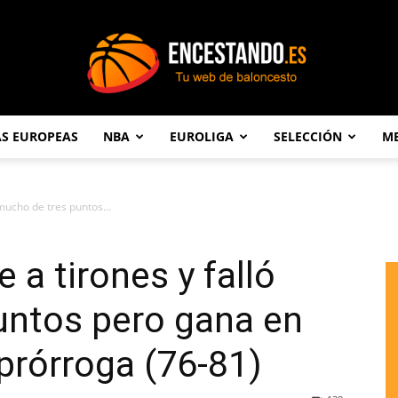
AS EUROPEAS
NBA
EUROLIGA
SELECCIÓN
ME
Encestando.es
 mucho de tres puntos...
 a tirones y falló
untos pero gana en
prórroga (76-81)