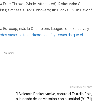
:
Free Throws (Made-Attempted);
Rebounds:
O
ists;
St:
Steals;
To:
Turnovers;
Bl:
Blocks (Fv: In Favor /
 la Eurocup, más la Champions League, en exclusiva y
des suscribirte clickando aquí ¡y recuerda que el
Anuncios
Artículo siguiente
El Valencia Basket vuelve, contra el Estrella Roja,
a la senda de las victorias con autoridad (91-71)