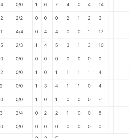
/4
0/0
1
6
7
4
0
4
14
/2
2/2
0
0
0
2
1
2
3
/1
4/4
0
4
4
0
0
1
17
/5
2/3
1
4
5
3
1
3
10
/0
0/0
0
0
0
0
0
0
0
/2
0/0
1
0
1
1
1
1
4
/2
0/0
1
3
4
1
1
0
4
/0
0/0
1
0
1
0
0
0
-1
/3
2/4
0
2
2
1
0
0
8
/0
0/0
0
0
0
0
0
0
0