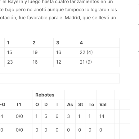
or el Bayern y luego hasta cuatro lanzamientos en un
te bajo pero no anotó aunque tampoco lo lograron los
otación, fue favorable para el Madrid, que se llevó un
1
2
3
4
15
19
16
22 (4)
23
16
12
21 (9)
Rebotes
FG
T1
O
D
T
As
St
To
Val
/4
0/0
1
5
6
3
1
1
14
/0
0/0
0
0
0
0
0
0
0