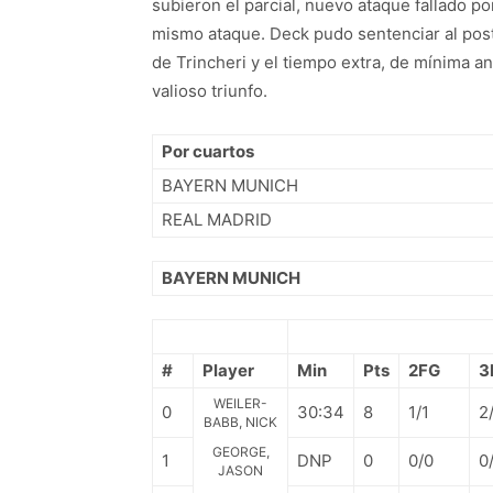
subieron el parcial, nuevo ataque fallado p
mismo ataque. Deck pudo sentenciar al pos
de Trincheri y el tiempo extra, de mínima an
valioso triunfo.
Por cuartos
BAYERN MUNICH
REAL MADRID
BAYERN MUNICH
#
Player
Min
Pts
2FG
3
WEILER-
0
30:34
8
1/1
2
BABB, NICK
GEORGE,
1
DNP
0
0/0
0
JASON