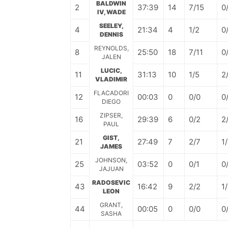
BALDWIN
2
37:39
14
7/15
0
IV, WADE
SEELEY,
4
21:34
4
1/2
0
DENNIS
REYNOLDS,
8
25:50
18
7/11
0
JALEN
LUCIC,
11
31:13
10
1/5
2
VLADIMIR
FLACADORI
12
00:03
0
0/0
0
DIEGO
ZIPSER,
16
29:39
6
0/2
2
PAUL
GIST,
21
27:49
7
2/7
1
JAMES
JOHNSON,
25
03:52
0
0/1
0
JAJUAN
RADOSEVIC
43
16:42
9
2/2
1
LEON
GRANT,
44
00:05
0
0/0
0
SASHA