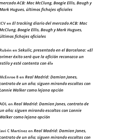
mercado ACB: Mac McClung, Boogie Ellis, Baugh y
Mark Hugues, últimos fichajes oficiales
El tracking diario del mercado ACB: Mac
JCV
en
McClung, Boogie Ellis, Baugh y Mark Hugues,
últimos fichajes oficiales
Sekulic, presentado en el Barcelona: «El
Rubén
en
primer éxito será que la afición reconozca un
estilo y esté contenta con él»
Real Madrid: Damian Jones,
McEnroe 8
en
contrato de un año; siguen mirando escoltas con
Lonnie Walker como lejana opción
Real Madrid: Damian Jones, contrato de
AOL
en
un año; siguen mirando escoltas con Lonnie
Walker como lejana opción
Real Madrid: Damian Jones,
Javi C Martínez
en
contrato de un año; siguen mirando escoltas con