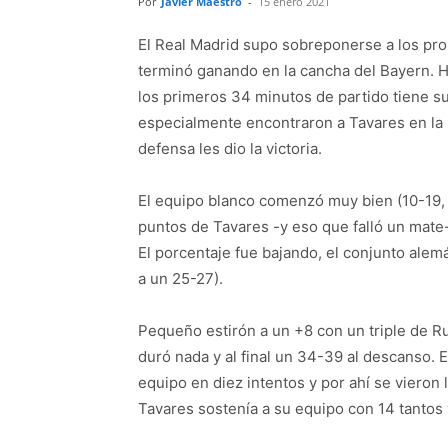
Por
Javier Maestro
-
15 enero 2021
El Real Madrid supo sobreponerse a los pr
terminó ganando en la cancha del Bayern. H
los primeros 34 minutos de partido tiene su 
especialmente encontraron a Tavares en la p
defensa les dio la victoria.
El equipo blanco comenzó muy bien (10-19, m
puntos de Tavares -y eso que falló un mate-
El porcentaje fue bajando, el conjunto alem
a un 25-27).
Pequeño estirón a un +8 con un triple de R
duró nada y al final un 34-39 al descanso. 
equipo en diez intentos y por ahí se vieron
Tavares sostenía a su equipo con 14 tantos 