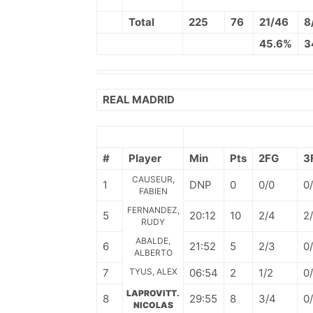
Total
225
76
21/46
8
45.6%
3
REAL MADRID
#
Player
Min
Pts
2FG
3
CAUSEUR,
1
DNP
0
0/0
0
FABIEN
FERNANDEZ,
5
20:12
10
2/4
2
RUDY
ABALDE,
6
21:52
5
2/3
0/
ALBERTO
7
TYUS, ALEX
06:54
2
1/2
0
LAPROVITT.
8
29:55
8
3/4
0
NICOLAS