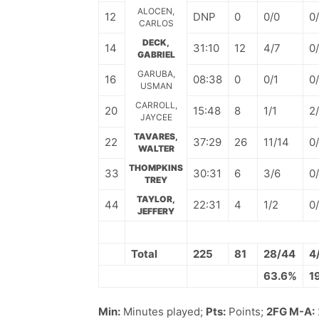
ALOCEN,
12
DNP
0
0/0
0
CARLOS
DECK,
14
31:10
12
4/7
0
GABRIEL
GARUBA,
16
08:38
0
0/1
0
USMAN
CARROLL,
20
15:48
8
1/1
2
JAYCEE
TAVARES,
22
37:29
26
11/14
0
WALTER
THOMPKINS
33
30:31
6
3/6
0
TREY
TAYLOR,
44
22:31
4
1/2
0
JEFFERY
Total
225
81
28/44
4
63.6%
1
Min:
Minutes played;
Pts:
Points;
2FG M-A: