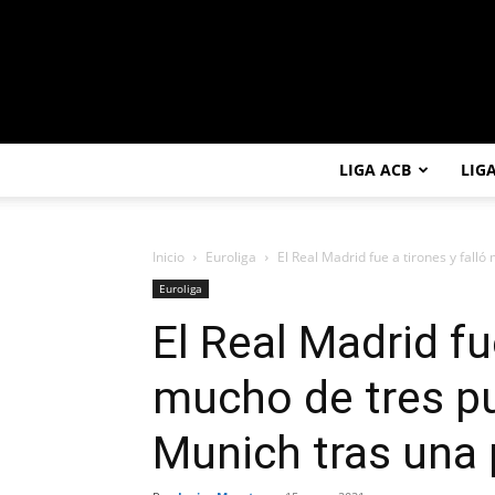
LIGA ACB
LIG
Inicio
Euroliga
El Real Madrid fue a tirones y falló
Euroliga
El Real Madrid fue
mucho de tres p
Munich tras una 