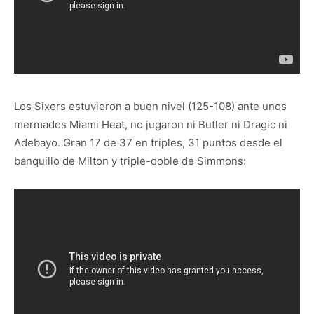
Los Sixers estuvieron a buen nivel (125-108) ante unos
mermados Miami Heat, no jugaron ni Butler ni Dragic ni
Adebayo. Gran 17 de 37 en triples, 31 puntos desde el
banquillo de Milton y triple-doble de Simmons: