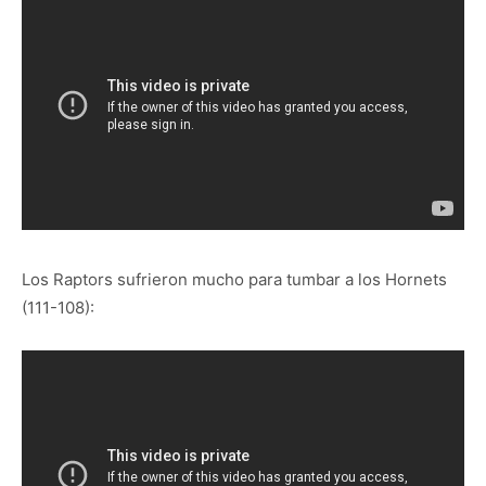
Los Raptors sufrieron mucho para tumbar a los Hornets
(111-108):