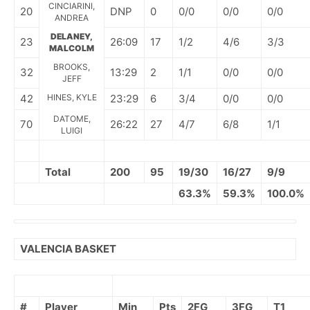
CINCIARINI,
20
DNP
0
0/0
0/0
0/0
ANDREA
DELANEY,
23
26:09
17
1/2
4/6
3/3
MALCOLM
BROOKS,
32
13:29
2
1/1
0/0
0/0
JEFF
42
HINES, KYLE
23:29
6
3/4
0/0
0/0
DATOME,
70
26:22
27
4/7
6/8
1/1
LUIGI
Total
200
95
19/30
16/27
9/9
63.3%
59.3%
100.0%
VALENCIA BASKET
#
Player
Min
Pts
2FG
3FG
T1