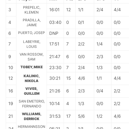
PREPELIC,
3
16:01
12
1/1
2/4
4/4
KLEMEN
PRADILLA,
4
03:40
0
0/1
0/0
0/0
JAIME
6
PUERTO, JOSEP
DNP
0
0/0
0/0
0/0
LABEYRIE,
7
17:51
7
2/2
1/4
0/0
LOUIS
VAN ROSSOM,
9
21:47
6
0/0
2/3
0/0
SAM
10
TOBEY, MIKE
23:30
7
2/4
1/3
0/0
KALINIC,
12
30:21
15
4/6
1/1
4/4
NIKOLA
VIVES,
16
21:26
6
2/3
0/4
2/2
GUILLEM
SAN EMETERIO,
19
10:14
4
1/3
0/0
2/2
FERNANDO
WILLIAMS,
21
31:53
17
5/6
1/2
4/6
DERRICK
HERMANNSSON
24
05:21
2
1/1
0/0
0/0