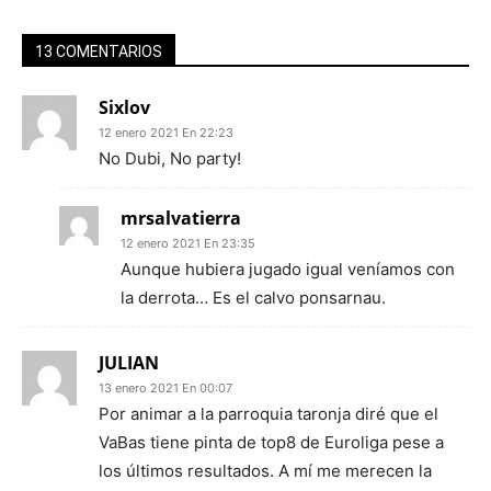
13 COMENTARIOS
Sixlov
12 enero 2021 En 22:23
No Dubi, No party!
mrsalvatierra
12 enero 2021 En 23:35
Aunque hubiera jugado igual veníamos con
la derrota… Es el calvo ponsarnau.
JULIAN
13 enero 2021 En 00:07
Por animar a la parroquia taronja diré que el
VaBas tiene pinta de top8 de Euroliga pese a
los últimos resultados. A mí me merecen la