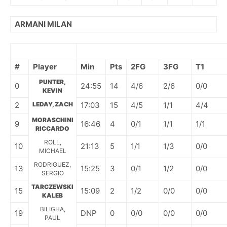
ARMANI MILAN
#
Player
Min
Pts
2FG
3FG
T1
PUNTER,
0
24:55
14
4/6
2/6
0/0
KEVIN
2
LEDAY, ZACH
17:03
15
4/5
1/1
4/4
MORASCHINI
9
16:46
4
0/1
1/1
1/1
RICCARDO
ROLL,
10
21:13
5
1/1
1/3
0/0
MICHAEL
RODRIGUEZ,
13
15:25
3
0/1
1/2
0/0
SERGIO
TARCZEWSKI
15
15:09
2
1/2
0/0
0/0
KALEB
BILIGHA,
19
DNP
0
0/0
0/0
0/0
PAUL