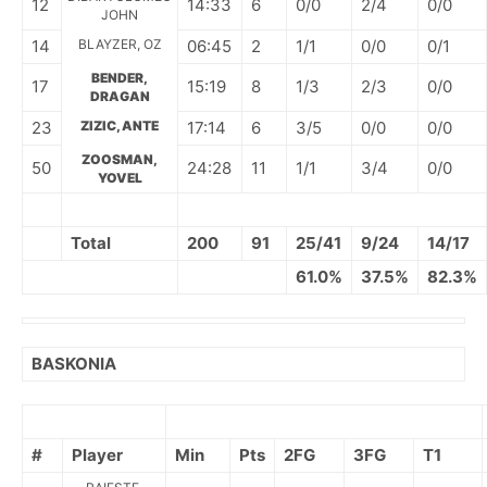
12
14:33
6
0/0
2/4
0/0
JOHN
14
BLAYZER, OZ
06:45
2
1/1
0/0
0/1
BENDER,
17
15:19
8
1/3
2/3
0/0
DRAGAN
23
ZIZIC, ANTE
17:14
6
3/5
0/0
0/0
ZOOSMAN,
50
24:28
11
1/1
3/4
0/0
YOVEL
Total
200
91
25/41
9/24
14/17
61.0%
37.5%
82.3%
BASKONIA
#
Player
Min
Pts
2FG
3FG
T1