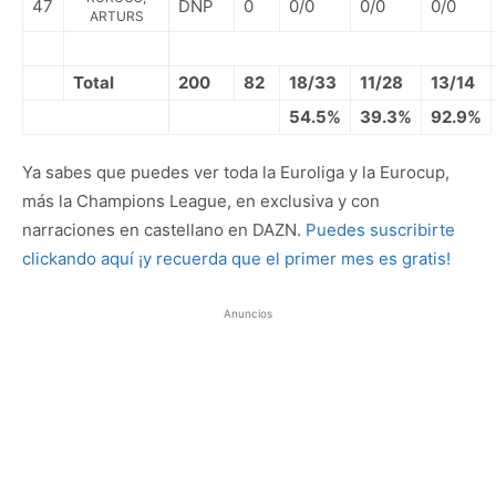
47
DNP
0
0/0
0/0
0/0
ARTURS
Total
200
82
18/33
11/28
13/14
54.5%
39.3%
92.9%
Ya sabes que puedes ver toda la Euroliga y la Eurocup,
más la Champions League, en exclusiva y con
narraciones en castellano en DAZN.
Puedes suscribirte
clickando aquí ¡y recuerda que el primer mes es gratis!
Anuncios