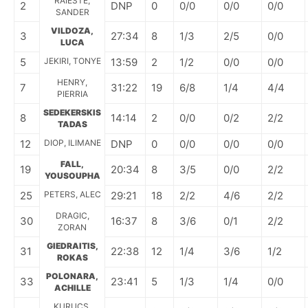
RAIESTE,
2
DNP
0
0/0
0/0
0/0
SANDER
VILDOZA,
3
27:34
8
1/3
2/5
0/0
LUCA
5
JEKIRI, TONYE
13:59
2
1/2
0/0
0/0
HENRY,
7
31:22
19
6/8
1/4
4/4
PIERRIA
SEDEKERSKIS
8
14:14
2
0/0
0/2
2/2
TADAS
12
DIOP, ILIMANE
DNP
0
0/0
0/0
0/0
FALL,
19
20:34
8
3/5
0/0
2/2
YOUSOUPHA
25
PETERS, ALEC
29:21
18
2/2
4/6
2/2
DRAGIC,
30
16:37
8
3/6
0/1
2/2
ZORAN
GIEDRAITIS,
31
22:38
12
1/4
3/6
1/2
ROKAS
POLONARA,
33
23:41
5
1/3
1/4
0/0
ACHILLE
KURUCS,