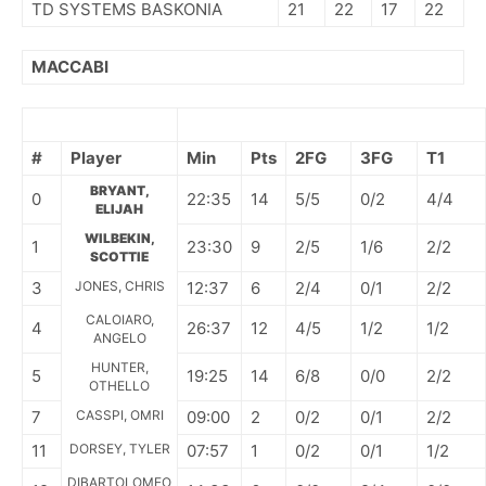
TD SYSTEMS BASKONIA
21
22
17
22
MACCABI
#
Player
Min
Pts
2FG
3FG
T1
BRYANT,
0
22:35
14
5/5
0/2
4/4
ELIJAH
WILBEKIN,
1
23:30
9
2/5
1/6
2/2
SCOTTIE
3
JONES, CHRIS
12:37
6
2/4
0/1
2/2
CALOIARO,
4
26:37
12
4/5
1/2
1/2
ANGELO
HUNTER,
5
19:25
14
6/8
0/0
2/2
OTHELLO
7
CASSPI, OMRI
09:00
2
0/2
0/1
2/2
11
DORSEY, TYLER
07:57
1
0/2
0/1
1/2
DIBARTOLOMEO