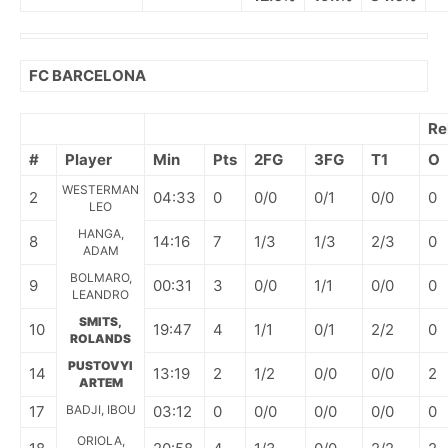
FC BARCELONA
Re
#
Player
Min
Pts
2FG
3FG
T1
O
WESTERMAN
2
04:33
0
0/0
0/1
0/0
0
LEO
HANGA,
8
14:16
7
1/3
1/3
2/3
0
ADAM
BOLMARO,
9
00:31
3
0/0
1/1
0/0
0
LEANDRO
SMITS,
10
19:47
4
1/1
0/1
2/2
0
ROLANDS
PUSTOVYI
14
13:19
2
1/2
0/0
0/0
2
ARTEM
17
BADJI, IBOU
03:12
0
0/0
0/0
0/0
0
ORIOLA,