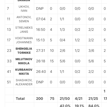
DARRUN
UKHOV,
7
DNP
0
0/0
0/0
0/0
0
IVAN
ANTONOV,
11
07:04
2
1/1
0/0
0/0
0
SEMEN
STRELNIEKS
13
16:50
4
1/3
0/2
2/2
0
JANIS
VOIGTMANN
17
15:13
5
0/4
1/2
2/2
5
JOHANNES
SHENGELIA
23
27:31
10
2/6
1/2
3/6
2
TORNIKE
MILUTINOV
33
26:18
15
5/6
0/0
5/6
5
NIKOLA
KURBANOV
41
26:40
4
1/1
0/2
2/2
0
NIKITA
SHASHKOV,
51
DNP
0
0/0
0/0
0/0
0
ALEXANDER
1
Total
200
75
21/50
4/21
21/25
1
42.0%
19.1%
84.0%