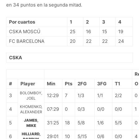
en 34 puntos en la segunda mitad.
Por cuartos
1
2
3
4
CSKA MOSCÚ
25
16
15
19
FC BARCELONA
20
22
22
24
CSKA
R
#
Player
Min
Pts
2FG
3FG
T1
O
BOLOMBOY,
3
12:29
7
1/3
1/1
2/2
0
JOEL
KHOMENKO,
4
07:29
0
0/3
0/0
0/0
1
ALEXANDER
JAMES,
5
31:25
18
5/8
1/6
5/5
0
MIKE
HILLIARD,
6
29:01
10
5/15
0/6
0/0
4