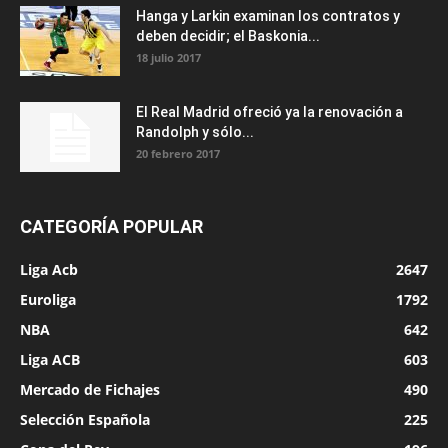
Hanga y Larkin examinan los contratos y
deben decidir; el Baskonia...
18 julio 2017
El Real Madrid ofreció ya la renovación a
Randolph y sólo...
20 febrero 2017
CATEGORÍA POPULAR
Liga Acb
2647
Euroliga
1792
NBA
642
Liga ACB
603
Mercado de Fichajes
490
Selección Española
225