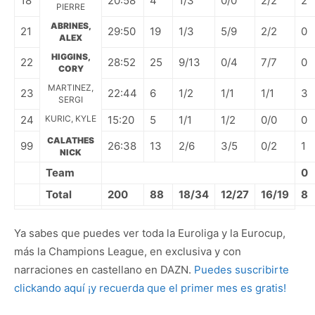
18
20:58
4
1/3
0/0
2/2
2
PIERRE
ABRINES,
21
29:50
19
1/3
5/9
2/2
0
ALEX
HIGGINS,
22
28:52
25
9/13
0/4
7/7
0
CORY
MARTINEZ,
23
22:44
6
1/2
1/1
1/1
3
SERGI
24
KURIC, KYLE
15:20
5
1/1
1/2
0/0
0
CALATHES
99
26:38
13
2/6
3/5
0/2
1
NICK
Team
0
Total
200
88
18/34
12/27
16/19
8
Ya sabes que puedes ver toda la Euroliga y la Eurocup,
más la Champions League, en exclusiva y con
narraciones en castellano en DAZN.
Puedes suscribirte
clickando aquí ¡y recuerda que el primer mes es gratis!