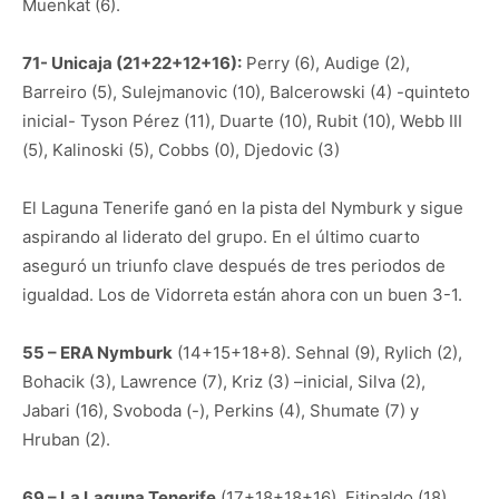
Muenkat (6).
71- Unicaja (21+22+12+16):
Perry (6), Audige (2),
Barreiro (5), Sulejmanovic (10), Balcerowski (4) -quinteto
inicial- Tyson Pérez (11), Duarte (10), Rubit (10), Webb III
(5), Kalinoski (5), Cobbs (0), Djedovic (3)
El Laguna Tenerife ganó en la pista del Nymburk y sigue
aspirando al liderato del grupo. En el último cuarto
aseguró un triunfo clave después de tres periodos de
igualdad. Los de Vidorreta están ahora con un buen 3-1.
55 – ERA Nymburk
(14+15+18+8). Sehnal (9), Rylich (2),
Bohacik (3), Lawrence (7), Kriz (3) –inicial, Silva (2),
Jabari (16), Svoboda (-), Perkins (4), Shumate (7) y
Hruban (2).
69 – La Laguna Tenerife
(17+18+18+16). Fitipaldo (18),