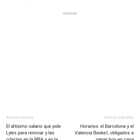
Anuncios
Artículo anterior
Artículo siguiente
El altísimo salario que pide
Horarios: el Barcelona y el
Lyles para renovar y las
Valencia Basket, obligados a
ofertas en la NBA y en la
ganar hoy en casa