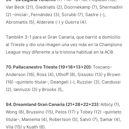
Van Beck (21), Giedriatis (2), Doornekamp (7), Shermadini
(2) –inicial-, Fernández (3), Scrubb (7), Sastre (-),
Abromaitis (5), Alderete (-) y Guerra (4).
También 3-1 para el Gran Canaria, que barrió a domicilio
al Trieste y dio una imagen una vez más en la Champions
League muy diferente a la tristona habitual en la ACB.
70. Pallacanestro Trieste (19+18+13+20):
Toscano-
Anderson (16), Ross (4), Uthoff (8), Sissoko (13) y Brown
(16) -quinteto titular-; Deangeli (-), Ruzzier (3), Candussi
(2), Iannuzzi (3) y Brooks (5,.
94. Dreamland Gran Canaria (21+28+22+23):
Albicy (1),
Wong (8), Brussino (15), Pelos (17) y Tobey (12) -quinteto
titular-; Maniema (4), Robertson (5), Salvó (7), Samar (4),
Vila (15) y Kuath (6).