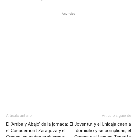
Anuncios
Artículo anterior
Artículo siguiente
El ‘Arriba y Abajo’ de la jornada:
El Joventut y el Unicaja caen a
el Casademont Zaragoza y el
domicilio y se complican; el
Granca, en serios problemas;
Granca y el Laguna Tenerife