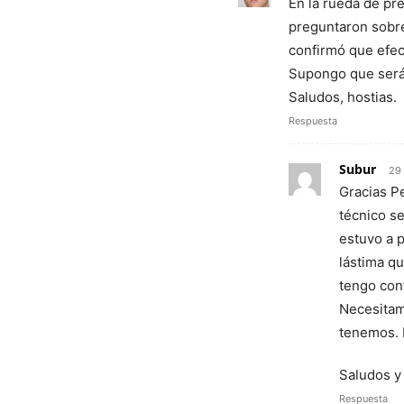
En la rueda de pre
preguntaron sobre
confirmó que efec
Supongo que será 
Saludos, hostias.
Respuesta
Subur
29
Gracias Pe
técnico s
estuvo a p
lástima q
tengo con
Necesitamo
tenemos. 
Saludos y
Respuesta