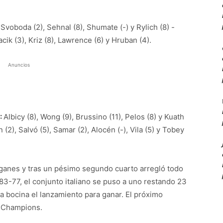
, Svoboda (2), Sehnal (8), Shumate (-) y Rylich (8) -
hacik (3), Kriz (8), Lawrence (6) y Hruban (4).
Anuncios
:
Albicy (8), Wong (9), Brussino (11), Pelos (8) y Kuath
 (2), Salvó (5), Samar (2), Alocén (-), Vila (5) y Tobey
oganes y tras un pésimo segundo cuarto arregló todo
l 83-77, el conjunto italiano se puso a uno restando 23
a bocina el lanzamiento para ganar. El próximo
a Champions.