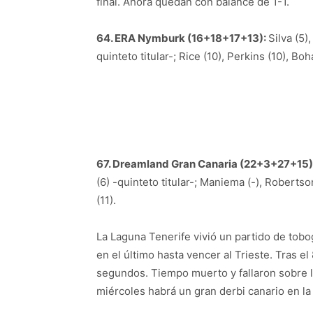
final. Ahora quedan con balance de 1-1.
64. ERA Nymburk (16+18+17+13):
Silva (5)
quinteto titular-; Rice (10), Perkins (10), Bo
67. Dreamland Gran Canaria (22+3+27+15)
(6) -quinteto titular-; Maniema (-), Robertson
(11).
La Laguna Tenerife vivió un partido de tob
en el último hasta vencer al Trieste. Tras e
segundos. Tiempo muerto y fallaron sobre l
miércoles habrá un gran derbi canario en l