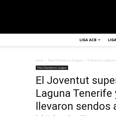
LIGA ACB
LIG
Inicio
Fiba Champions League
El Joventut superó a
Fiba Champions League
El Joventut super
Laguna Tenerife 
llevaron sendos 