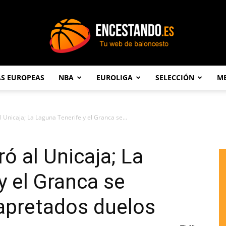
AS EUROPEAS
NBA
EUROLIGA
SELECCIÓN
ME
Encestando.es
l Unicaja; La Laguna Tenerife y el Granca se...
ó al Unicaja; La
y el Granca se
apretados duelos