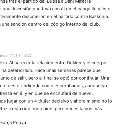
nsa tras el partido del Buesa a Dani Miret le
 una discusión que tuvo con él en el banquillo y éste
tivamente discutieron en el partido contra Baskonia.
una sanción dentro del código interno del club.
 enero 2026 En 10:22
tra. Al parecer la relación entre Dekker y el cuerpo
e ha deteriorado. Hace unas semanas parece que
unto de salir, pero al final se optó por continuar. Una
ue no esté rindiendo como esperábamos, aunque yo
fianza en él y en que se enchufará de nuevo.
s jugar con un 4 titular decisivo y ahora mismo no lo
Ruzic está rindiendo bien, pero necesitamos más.
 Força Penya