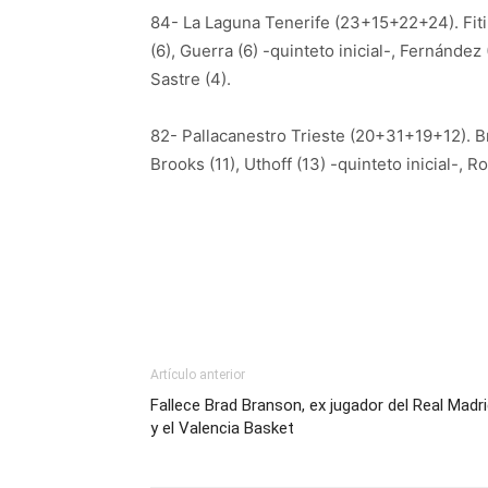
84- La Laguna Tenerife (23+15+22+24). Fitip
(6), Guerra (6) -quinteto inicial-, Fernández 
Sastre (4).
82- Pallacanestro Trieste (20+31+19+12). B
Brooks (11), Uthoff (13) -quinteto inicial-, R
Artículo anterior
Fallece Brad Branson, ex jugador del Real Madr
y el Valencia Basket