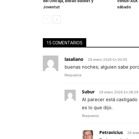
del Unicaja, Bilbao Basket y
Vilnius-AEK 
Joventut
sábado
15 COMENTARIOS
lasaliano
29 enero 2026 En 00:05
buenas noches; alguien sabe por
Respuesta
Subur
29 enero 2026 En 08:29
Al parecer está castigad
es lo que dijo.
Respuesta
Petravicius
29 ene