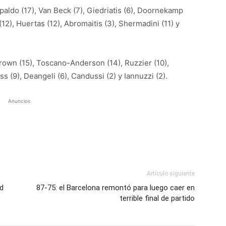
aldo (17), Van Beck (7), Giedriatis (6), Doornekamp
(12), Huertas (12), Abromaitis (3), Shermadini (11) y
rown (15), Toscano-Anderson (14), Ruzzier (10),
oss (9), Deangeli (6), Candussi (2) y Iannuzzi (2).
Anuncios
Artículo siguiente
id
87-75: el Barcelona remontó para luego caer en
terrible final de partido