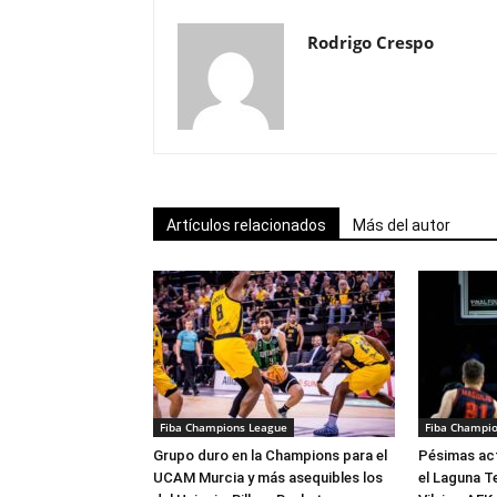
Rodrigo Crespo
Artículos relacionados
Más del autor
Fiba Champions League
Fiba Champi
Grupo duro en la Champions para el
Pésimas act
UCAM Murcia y más asequibles los
el Laguna T