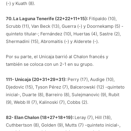
(-) y Kuath (8).
70. La Laguna Tenerife (22+22+11+15):
Fitipaldo (10),
Scrubb (11), Van Beck (13), Guerra (-) y Doornekamp (5) -
quinteto titular-; Fernández (10), Huertas (4), Sastre (2),
Shermadini (15), Abromaitis (-) y Alderete (-).
Por su parte, el Unicaja barrió al Chalon francés y
también se coloca con un 2-1 en su grupo.
111- Unicaja (20+31+29+31):
Perry (17), Audige (10),
Djedovic (15), Tyson Pérez (7), Balcerowski (12) -quinteto
inicial-, Duarte (8), Barreiro (8), Sulejmanovic (9), Rubit
(9), Webb III (7), Kalinoski (7), Cobbs (2).
82- Elan Chalon (18+27+18+19):
Leray (7), Hill (18),
Cuthbertson (8), Golden (9), Mutts (7) -quinteto inicial-,