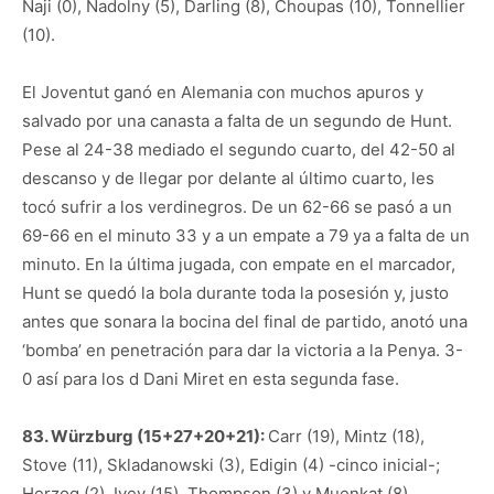
Naji (0), Nadolny (5), Darling (8), Choupas (10), Tonnellier
(10).
El Joventut ganó en Alemania con muchos apuros y
salvado por una canasta a falta de un segundo de Hunt.
Pese al 24-38 mediado el segundo cuarto, del 42-50 al
descanso y de llegar por delante al último cuarto, les
tocó sufrir a los verdinegros. De un 62-66 se pasó a un
69-66 en el minuto 33 y a un empate a 79 ya a falta de un
minuto. En la última jugada, con empate en el marcador,
Hunt se quedó la bola durante toda la posesión y, justo
antes que sonara la bocina del final de partido, anotó una
‘bomba’ en penetración para dar la victoria a la Penya. 3-
0 así para los d Dani Miret en esta segunda fase.
83. Würzburg (15+27+20+21):
Carr (19), Mintz (18),
Stove (11), Skladanowski (3), Edigin (4) -cinco inicial-;
Herzog (2), Ivey (15), Thompson (3) y Muenkat (8).