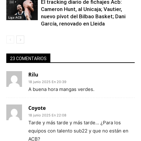
El tracking diario de fichajes Acb:
Cameron Hunt, al Unicaja; Vautier,
nuevo pívot del Bilbao Basket; Dani
Liga ACB
García, renovado en Lleida
23 COMENTARIOS
Rilu
18 junio 2025 En 20:39
A buena hora mangas verdes.
Coyote
18 junio 2025 En 22:08
Tarde y más tarde y más tarde… ¿Para los
equipos con talento sub22 y que no están en
ACB?