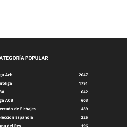
ATEGORÍA POPULAR
iga Acb
2647
roliga
1791
BA
642
iga ACB
603
ercado de Fichajes
489
elección Española
225
opa del Rey
196