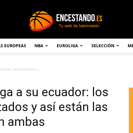
AS EUROPEAS
NBA
EUROLIGA
SELECCIÓN
ME
Encestando.es
rizzlies van lanzados y...
lega a su ecuador: los
zados y así están las
en ambas