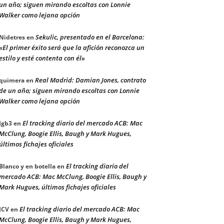
un año; siguen mirando escoltas con Lonnie
Walker como lejana opción
Sekulic, presentado en el Barcelona:
Nidetres
en
«El primer éxito será que la afición reconozca un
estilo y esté contenta con él»
Real Madrid: Damian Jones, contrato
quimera
en
de un año; siguen mirando escoltas con Lonnie
Walker como lejana opción
El tracking diario del mercado ACB: Mac
Jgb3
en
McClung, Boogie Ellis, Baugh y Mark Hugues,
últimos fichajes oficiales
El tracking diario del
Blanco y en botella
en
mercado ACB: Mac McClung, Boogie Ellis, Baugh y
Mark Hugues, últimos fichajes oficiales
El tracking diario del mercado ACB: Mac
JCV
en
McClung, Boogie Ellis, Baugh y Mark Hugues,