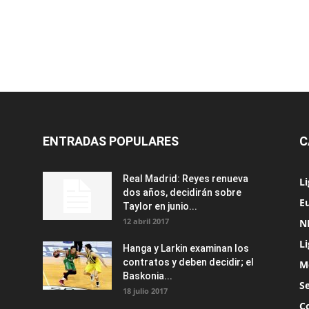
ENTRADAS POPULARES
C
Real Madrid: Reyes renueva
L
dos años, decidirán sobre
Eu
Taylor en junio...
12 abril 2017
N
L
Hanga y Larkin examinan los
contratos y deben decidir; el
M
Baskonia...
S
18 julio 2017
C