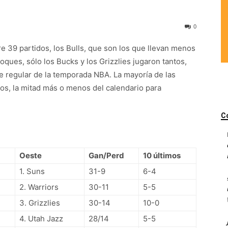
0
e 39 partidos, los Bulls, que son los que llevan menos
oques, sólo los Bucks y los Grizzlies jugaron tantos,
e regular de la temporada NBA. La mayoría de las
dos, la mitad más o menos del calendario para
C
Oeste
Gan/Perd
10 últimos
1. Suns
31-9
6-4
2. Warriors
30-11
5-5
3. Grizzlies
30-14
10-0
4. Utah Jazz
28/14
5-5