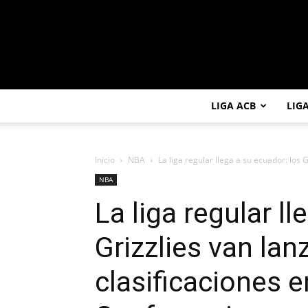
LIGA ACB
LIG
Inicio
NBA
La liga regular llega a su ecuador: los G
NBA
La liga regular l
Grizzlies van lan
clasificaciones 