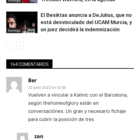
Euroliga
El Besiktas anuncia a DeJulius, que no
está desvinculado del UCAM Murcia, y
un juez decidirá la indemnización
Euroliga
164 COMENTARIOS
Ber
22 junio 2022 En 12:30
Vuelven a vincular a Kalinic con el Barcelona,
según thehomeofglory están en
conversaciónes. Un gran y necesario fichaje
para cubrir la posición de tres
zan