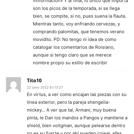
«información» Y al final, lo único que importa
son los picos de la temporada, si se llega
bien, se compite, si no, pues suena la flauta.
Mientras tanto, voy enfriando cervezas, y
comprando palomitas, que tenemos verano
movidito. PD: No tengo ni idea de como
catalogar los comentarios de Roisiano,
aunque si tengo claro que se merece
nombre propio su estilo de escribir
Tito10
22 junio 2022 En 13:27
En virtus, a ver como encajan las piezas con su
línea exterior, pero la pareja shengeila-
mickey… A ver que tal, Armani, muy buena
pinta, le Dan los mandos a Pangos y mantiene a
shield, bien voitgman, aunque pelearse dentro
no es su fuerte y por ahí pueden cojear, efes,