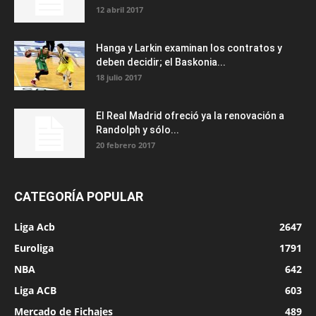
12 abril 2017
Hanga y Larkin examinan los contratos y
deben decidir; el Baskonia...
18 julio 2017
El Real Madrid ofreció ya la renovación a
Randolph y sólo...
20 febrero 2017
CATEGORÍA POPULAR
Liga Acb
2647
Euroliga
1791
NBA
642
Liga ACB
603
Mercado de Fichajes
489